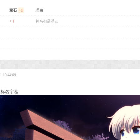
宝石
+1
理由
+ 1
神马都是浮云
 10:44:09
没标名字哒