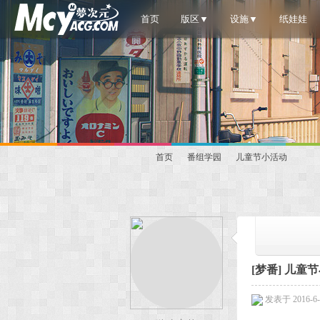
首页
版区▼
设施▼
纸娃娃
首页
番组学园
儿童节小活动
梦
»
›
›
[梦番]
儿童节
发表于 2016-6-1