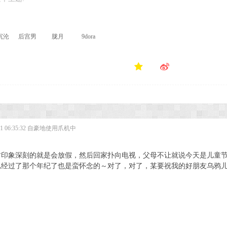
沉沦
后宫男
胧月
9dora
 06:35:32
自豪地使用爪机中
时印象深刻的就是会放假，然后回家扑向电视，父母不让就说今天是儿童
已经过了那个年纪了也是蛮怀念的～对了，对了，某要祝我的好朋友乌鸦