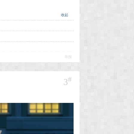
收起
举报
#
3