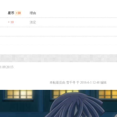
星币
+10
理由
+ 10
淡定
 09:20:15
本帖最后由 雪千寻 于 2016-6-1 12:48 编辑