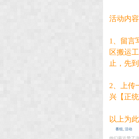
活动内容
1、留言
区搬运工
止，先到
2、上传
兴【正统
以上为此
番组
,
活动
他们最近赞了这