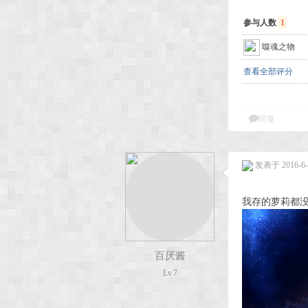
参与人数
1
噬魂之物
查看全部评分
回复
发表于 2016-6-1
我存的萝莉都
百厌酱
Lv.7