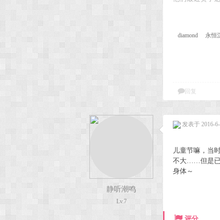
diamond
永恒
回复
发表于 2016-6-1
儿童节嘛，当
不大……但是
身体～
静听潮鸣
Lv.7
评分