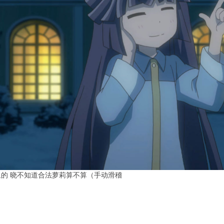
的 晓不知道合法萝莉算不算（手动滑稽