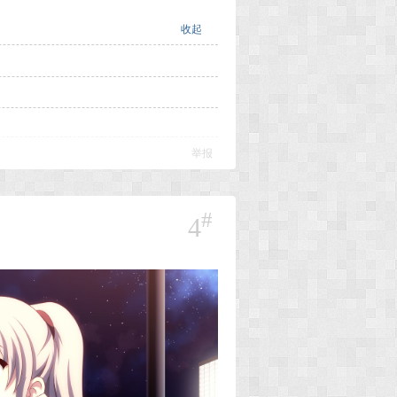
收起
举报
#
4