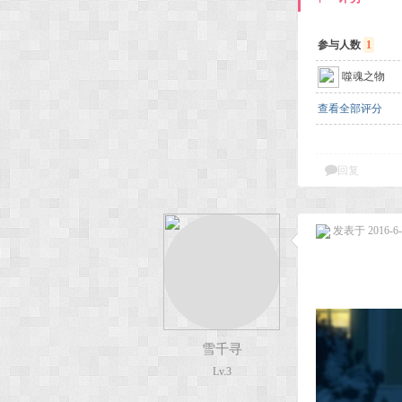
参与人数
1
噬魂之物
查看全部评分
回复
发表于 2016-6-1
雪千寻
Lv.3