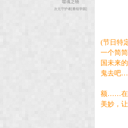
噬魂之物
次元守护者[番组学园]
次
(节日特
一个简简
国未来的
鬼去吧…
元
额……在
美妙，让