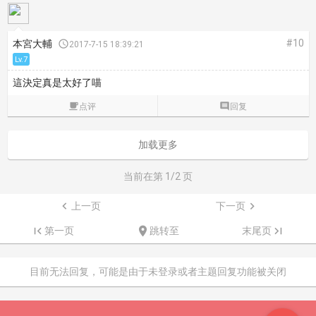
#10
本宮大輔

2017-7-15 18:39:21
Lv.7
這決定真是太好了喵

点评

回复
加载更多
当前在第
1
/2 页

上一页
下一页


第一页

跳转至
末尾页

目前无法回复，可能是由于未登录或者主题回复功能被关闭