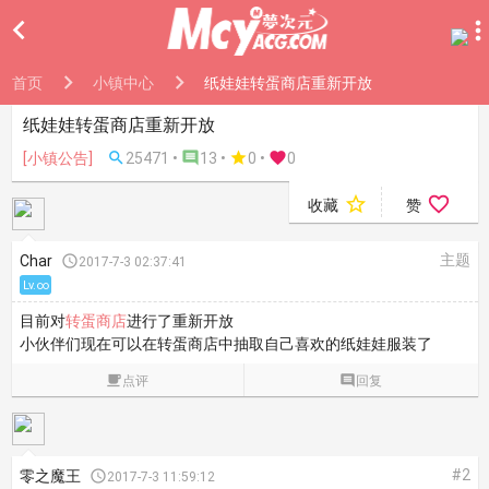

首页
小镇中心
纸娃娃转蛋商店重新开放
纸娃娃转蛋商店重新开放
[小镇公告]

25471 •

13 •

0
•

0


收藏
赞
主题
Char

2017-7-3 02:37:41
Lv.∞
目前对
转蛋商店
进行了重新开放
小伙伴们现在可以在转蛋商店中抽取自己喜欢的纸娃娃服装了

点评

回复
#2
零之魔王

2017-7-3 11:59:12