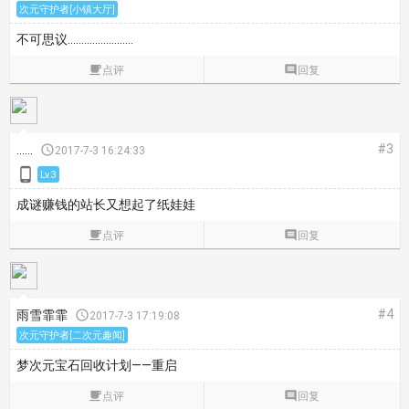
次元守护者[小镇大厅]
不可思议……………………

点评

回复
#3
......

2017-7-3 16:24:33

Lv.3
成谜赚钱的站长又想起了纸娃娃

点评

回复
#4
雨雪霏霏

2017-7-3 17:19:08
次元守护者[二次元趣闻]
梦次元宝石回收计划——重启

点评

回复