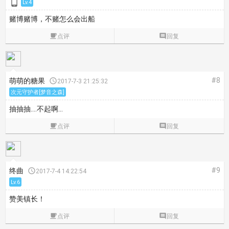

Lv.4
赌博赌博，不赌怎么会出船

点评

回复
#8
萌萌的糖果

2017-7-3 21:25:32
次元守护者[梦音之森]
抽抽抽....不起啊...

点评

回复
#9
终曲

2017-7-4 14:22:54
Lv.6
赞美镇长！

点评

回复