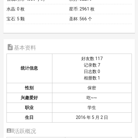
水晶:
0 枚
星币:
2961 枚
宝石:
5 颗
圣杯:
566 个

基本资料
好友数 117
记录数 7
统计信息
日志数 0
相册数 1
性别
保密
兴趣爱好
吃~~
职业
学生
生日
2016 年 5 月 2 日

活跃概况