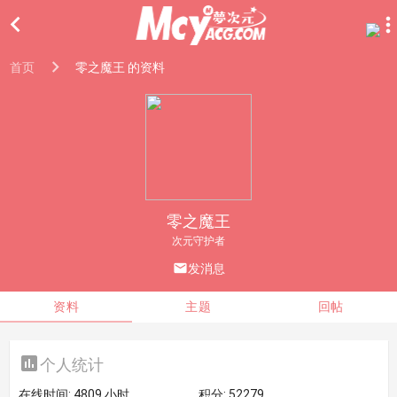

首页
零之魔王 的资料
零之魔王
次元守护者

发消息
资料
主题
回帖

个人统计
在线时间:
4809 小时
积分:
52279