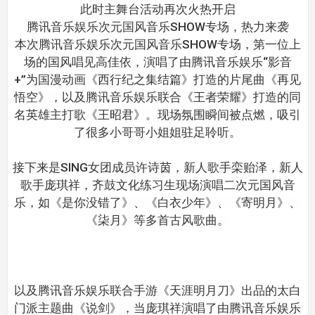
此时主舞台活动再次火热开启
腾讯音乐娱乐次元国风音乐SHOW专场
，
热力来袭
本次腾讯音乐娱乐次元国风音乐SHOW专场，第一位上
场的国风唱见高佳依，演唱了由腾讯音乐娱乐“影音
+”为国漫动画《西行纪之集结篇》打造的片尾曲《再见
悟空》，以及腾讯音乐娱乐联合《王者荣耀》打造的同
名英雄主打歌《王昭君》。现场氛围瞬间被点燃，吸引
了很多小哥哥小姐姐驻足聆听。
接下来是SING女团成员许诗茵，新人歌手栾贻泽，新人
歌手庞琪祥，齐鼓文化练习生现场演唱二次元国风音
乐，如《是你没错了》、《白衣少年》、《寄明月》、
《柒月》等多首古风歌曲。
以及腾讯音乐娱乐联合手游《天涯明月刀》出品的太白
门派主题曲《说剑》，当庞琪祥演唱了由腾讯音乐娱乐