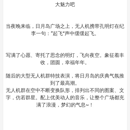
大魅力吧
当夜晚来临，日月岛广场之上，无人机携带孔明灯在纪
李一句：“起飞”声中缓缓起飞。
写满了心愿、寄托了思念的明灯，飞向夜空。象征着丰
收，团圆，幸福年年。
随后的大型无人机群特技表演，将日月岛的庆典气氛推
到了最高潮。
无人机群在空中不断变换队形，排列出不同的图案、文
字，仿若群星。配上优美动人的音乐，让整个广场都充
满了浪漫，梦幻的气息~！