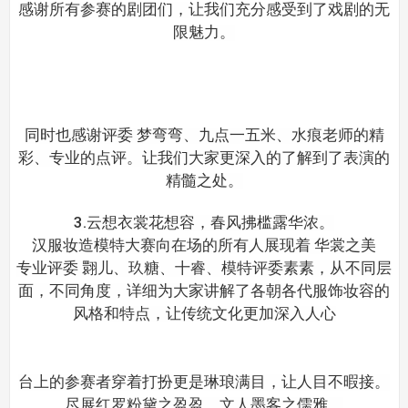
感谢所有参赛的剧团们，让我们充分感受到了戏剧的无
限魅力。
同时也感谢评委 梦弯弯、九点一五米、水痕老师的精
彩、专业的点评。让我们大家更深入的了解到了表演的
精髓之处。
3.
云想衣裳花想容，
春风拂槛露华浓
。
汉服妆造模特大赛向在场的所有人展现着 华裳之美
专业评委 翾儿、玖糖、十睿、模特评委素素，从不同层
面，不同角度，详细为大家讲解了各朝各代服饰妆容的
风格和特点，让传统文化更加深入人心
台上的参赛者穿着打扮更是琳琅满目，让人目不暇接。
尽展红罗粉黛之盈盈、文人墨客之儒雅。