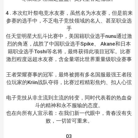
4 .
本次红叶祭电竞水友赛，虽然名为水友赛，但是前来
参赛的选手中，不乏电子竞技领域的名人、甚至职业选
手
任天堂明星大乱斗比赛中，美国籍职业选手nunu通过激
烈的角逐，战胜了中国职业选手Spike、 Akane和日本
籍职业选手Toshi等名将，最终获得此项目冠军。比赛
激烈程度远超水友赛，含金量堪比世界重量级职业赛事
王者荣耀赛事的冠军，最终被拥有多名国服最强王者段
位玩家的
Kriin战队
夺得，比赛过程精彩焦灼、扣人心弦
电子竞技从非主流到主流的转变，同时代表着的热血奋
斗的精神和永不服输的态度。
也在向所有人宣示着：在我们新一代眼中，青春没有失
败，一切皆可重来。
03