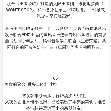
联合《王者荣耀》打造的无限王者团，破晓追梦曲《I
WON'T STOP》 和一首原创单曲《嘀哩哩》，现场气
氛被带至顶峰高潮。
最后由国风唱见孤曲十九、毁音绅士演唱了由腾讯音乐
娱乐联合EDIQ出品的国风音乐连载专辑《国道》的首发
曲《胡同少年志》。腾讯音乐娱乐联合《王者荣耀》共
同打造的同名英雄主打曲《庄周》等多首动听歌曲。
05
美食的聚会 舌尖上的红叶祭
寒夜客来茶当酒，竹炉汤沸火初红。
入夜的古北水镇小吃街，已经端出了丰盛的美食，准备
盛情款待远道而来的亲朋好友。