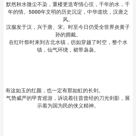
默然秋水微尘不染，重楼更迭寄情心弦，千年的水，千
年的情。5000年文明的历史沉淀，中华道统，汉唐之
风。
汉服发于汉，兴于唐、宋。时至今日仍受全世界炎黄子
孙的拥戴。
在红叶祭时来到古北水镇，彷如穿越了时空，整个水
镇，仙气环绕，裙带袅袅。
有这如玉的红颜，也一定有那如虹的长剑。
气势威严的甲胄巡游，诉说着往昔曾经的刀光剑影，展
示着为国为民的侠义精神。