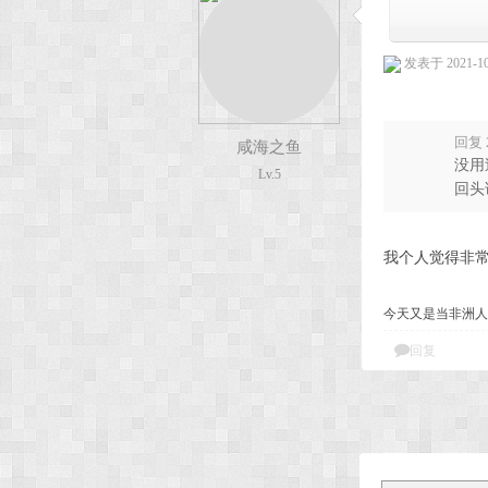
发表于 2021-10-
回复 
咸海之鱼
没用
Lv.5
回头
我个人觉得非
今天又是当非洲人
回复