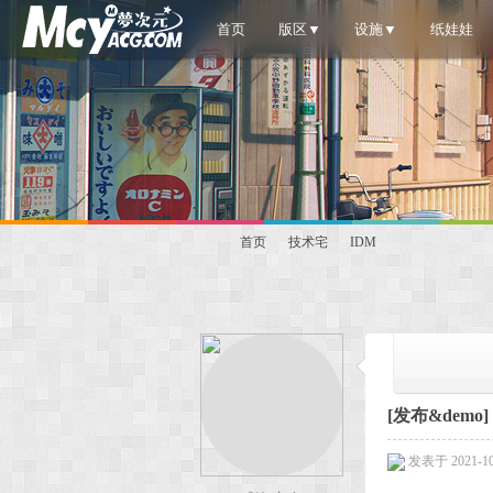
首页
版区▼
设施▼
纸娃娃
首页
技术宅
IDM
梦
»
›
›
[发布&demo]
发表于 2021-10-