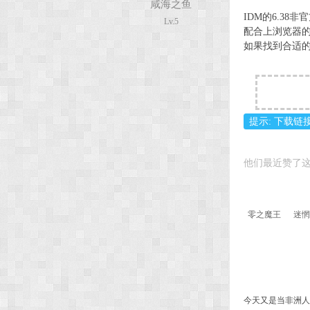
咸海之鱼
IDM的6.38
Lv.5
配合上浏览器的
次
如果找到合适
提示: 下载链
他们最近赞了这
元
零之魔王
迷惘
今天又是当非洲人