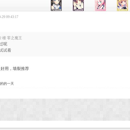
29 09:43:17
2 楼 零之魔王
过呢
试试看
常好用，墙裂推荐
的的一天