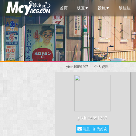
首页
版区▼
设施▼
纸娃娃
yixin19891207
个人资料
梦
›
›
yixin19891207
消息
加为好友