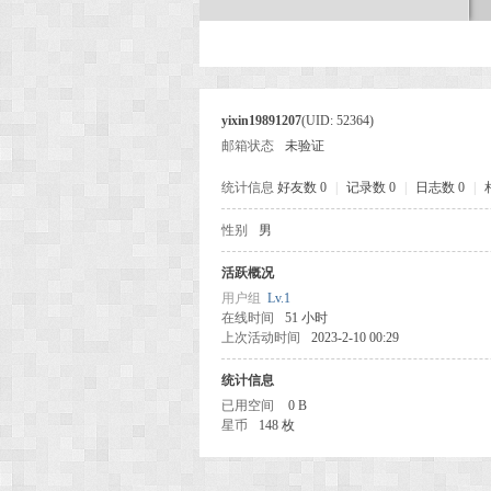
次
yixin19891207
(UID: 52364)
邮箱状态
未验证
统计信息
好友数 0
|
记录数 0
|
日志数 0
|
性别
男
活跃概况
元
用户组
Lv.1
在线时间
51 小时
上次活动时间
2023-2-10 00:29
统计信息
已用空间
0 B
星币
148 枚