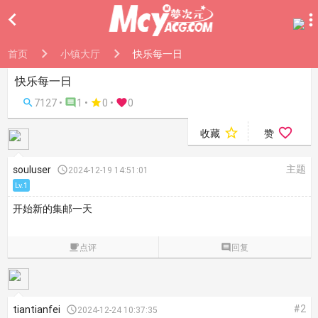

首页
小镇大厅
快乐每一日
快乐每一日

7127 •

1 •

0
•

0


收藏
赞
主题
souluser

2024-12-19 14:51:01
Lv.1
开始新的集邮一天

点评

回复
#2
tiantianfei

2024-12-24 10:37:35