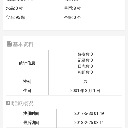
水晶:
0 枚
星币:
8 枚
宝石:
95 颗
圣杯:
0 个

基本资料
好友数 0
记录数 0
统计信息
日志数 0
相册数 0
性别
男
生日
2001 年 8 月 1 日

活跃概况
注册时间
2017-5-30 01:49
最后访问
2018-2-25 03:11