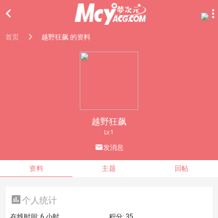

首页
越野狂飙 的资料
越野狂飙
Lv.1

发消息
资料
主题
回帖

个人统计
在线时间:
6 小时
积分:
35