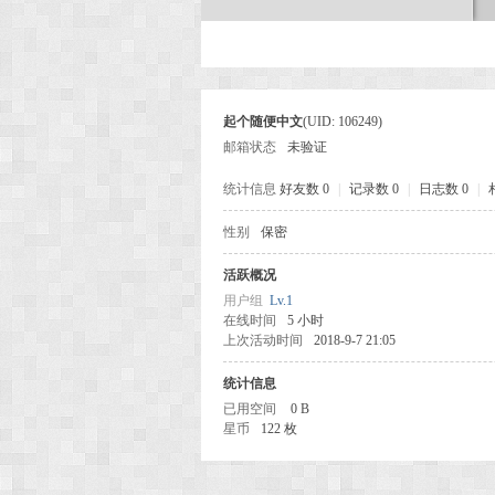
次
起个随便中文
(UID: 106249)
邮箱状态
未验证
统计信息
好友数 0
|
记录数 0
|
日志数 0
|
性别
保密
活跃概况
元
用户组
Lv.1
在线时间
5 小时
上次活动时间
2018-9-7 21:05
统计信息
已用空间
0 B
星币
122 枚