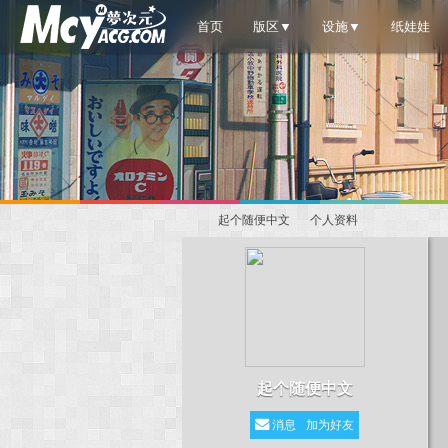
首页
版区▼
设施▼
纸娃娃
起个随便中文
个人资料
梦
›
›
起个随便中文
消息
加为好友