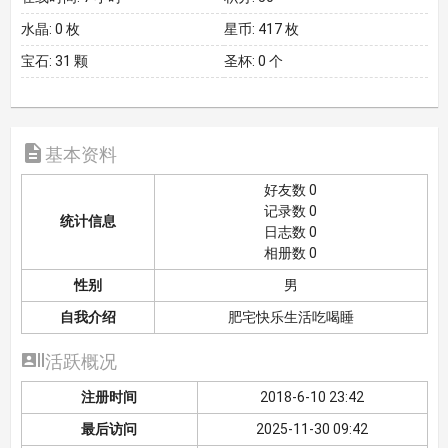
水晶:
0 枚
星币:
417 枚
宝石:
31 颗
圣杯:
0 个

基本资料
好友数 0
记录数 0
统计信息
日志数 0
相册数 0
性别
男
自我介绍
肥宅快乐生活吃喝睡

活跃概况
注册时间
2018-6-10 23:42
最后访问
2025-11-30 09:42