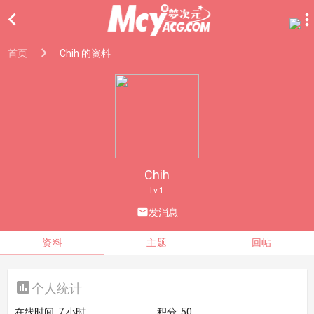

首页
Chih 的资料
Chih
Lv.1

发消息
资料
主题
回帖

个人统计
在线时间:
7 小时
积分:
50