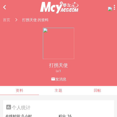

首页
打拐天使 的资料
打拐天使
Lv.1

发消息
资料
主题
回帖

个人统计
在线时间:
0 小时
积分:
16