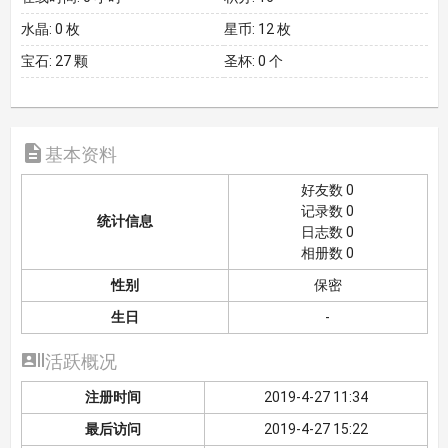
水晶:
0 枚
星币:
12 枚
宝石:
27 颗
圣杯:
0 个

基本资料
好友数 0
记录数 0
统计信息
日志数 0
相册数 0
性别
保密
生日
-

活跃概况
注册时间
2019-4-27 11:34
最后访问
2019-4-27 15:22