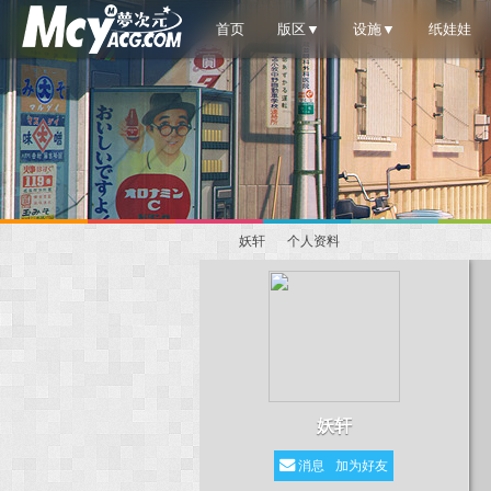
首页
版区▼
设施▼
纸娃娃
妖轩
个人资料
梦
›
›
妖轩
消息
加为好友