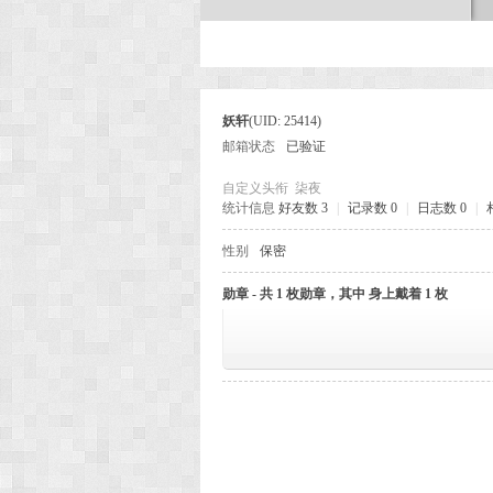
次
妖轩
(UID: 25414)
邮箱状态
已验证
自定义头衔
柒夜
统计信息
好友数 3
|
记录数 0
|
日志数 0
|
性别
保密
元
勋章 - 共 1 枚勋章，其中 身上戴着 1 枚