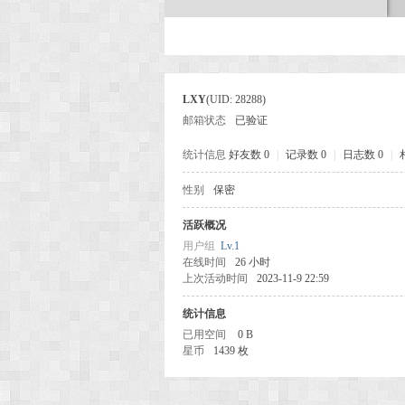
次
LXY
(UID: 28288)
邮箱状态
已验证
统计信息
好友数 0
|
记录数 0
|
日志数 0
|
性别
保密
活跃概况
元
用户组
Lv.1
在线时间
26 小时
上次活动时间
2023-11-9 22:59
统计信息
已用空间
0 B
星币
1439 枚