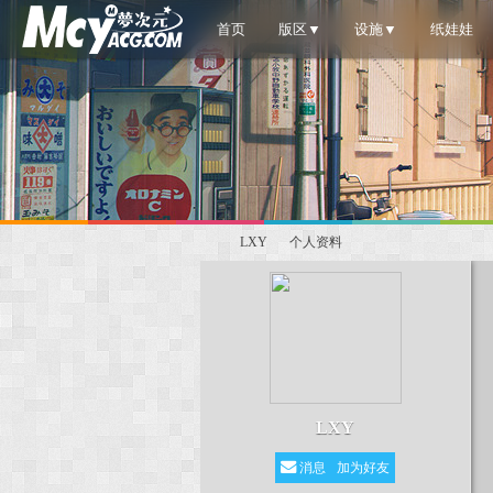
首页
版区▼
设施▼
纸娃娃
LXY
个人资料
梦
›
›
LXY
消息
加为好友