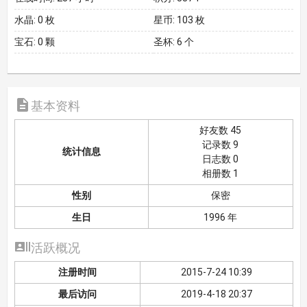
水晶:
0 枚
星币:
103 枚
宝石:
0 颗
圣杯:
6 个

基本资料
好友数 45
记录数 9
统计信息
日志数 0
相册数 1
性别
保密
生日
1996 年

活跃概况
注册时间
2015-7-24 10:39
最后访问
2019-4-18 20:37