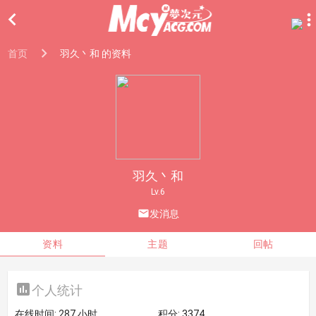

首页
羽久丶和 的资料
羽久丶和
Lv.6

发消息
资料
主题
回帖

个人统计
在线时间:
287 小时
积分:
3374