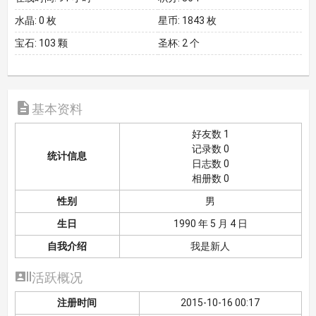
水晶:
0 枚
星币:
1843 枚
宝石:
103 颗
圣杯:
2 个

基本资料
好友数 1
记录数 0
统计信息
日志数 0
相册数 0
性别
男
生日
1990 年 5 月 4 日
自我介绍
我是新人

活跃概况
注册时间
2015-10-16 00:17