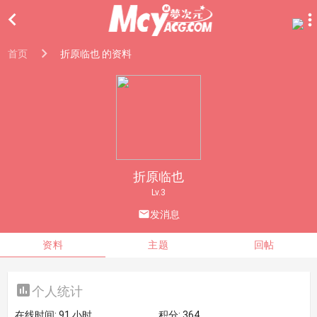

首页
折原临也 的资料
折原临也
Lv.3

发消息
资料
主题
回帖

个人统计
在线时间:
91 小时
积分:
364