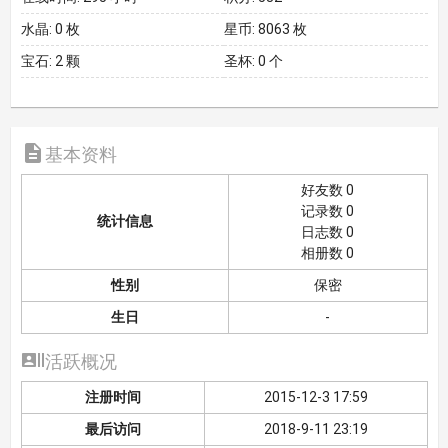
水晶:
0 枚
星币:
8063 枚
宝石:
2 颗
圣杯:
0 个

基本资料
好友数 0
记录数 0
统计信息
日志数 0
相册数 0
性别
保密
生日
-

活跃概况
注册时间
2015-12-3 17:59
最后访问
2018-9-11 23:19