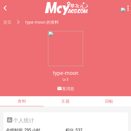

首页
type-moon 的资料
type-moon
Lv.3

发消息
资料
主题
回帖

个人统计
在线时间:
295 小时
积分:
532