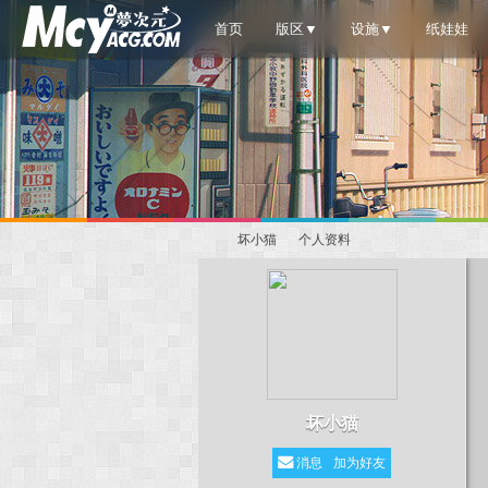
首页
版区▼
设施▼
纸娃娃
坏小猫
个人资料
梦
›
›
坏小猫
消息
加为好友