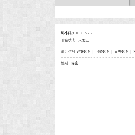
次
坏小猫
(UID: 61566)
邮箱状态
未验证
统计信息
好友数 0
|
记录数 0
|
日志数 0
|
性别
保密
元