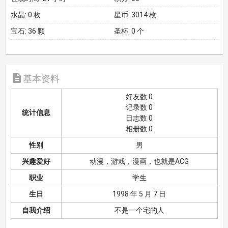
水晶:
0 枚
星币:
3014 枚
宝石:
36 颗
圣杯:
0 个

基本资料
好友数 0
记录数 0
统计信息
日志数 0
相册数 0
性别
男
兴趣爱好
动漫，游戏，漫画，也就是ACG
职业
学生
生日
1998 年 5 月 7 日
自我介绍
不是一个宅的人