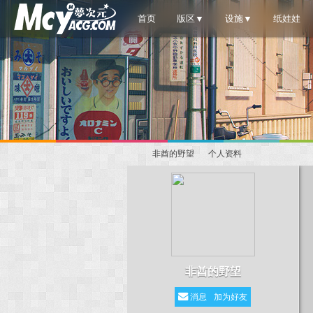
首页
版区▼
设施▼
纸娃娃
非酋的野望
个人资料
梦
›
›
非酋的野望
消息
加为好友