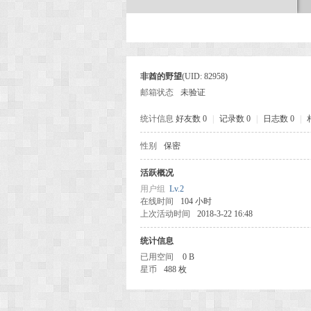
次
非酋的野望
(UID: 82958)
邮箱状态
未验证
统计信息
好友数 0
|
记录数 0
|
日志数 0
|
性别
保密
活跃概况
元
用户组
Lv.2
在线时间
104 小时
上次活动时间
2018-3-22 16:48
统计信息
已用空间
0 B
星币
488 枚