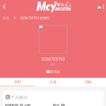

首页
2236725792 的资料
2236725792
Lv.1

发消息
资料
主题
回帖

个人统计
在线时间:
56 小时
积分:
88