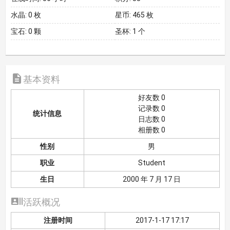
水晶:
0 枚
星币:
465 枚
宝石:
0 颗
圣杯:
1 个

基本资料
好友数 0
记录数 0
统计信息
日志数 0
相册数 0
性别
男
职业
Student
生日
2000 年 7 月 17 日

活跃概况
注册时间
2017-1-17 17:17