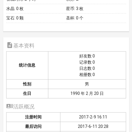
水晶:
0 枚
星币:
3 枚
宝石:
0 颗
圣杯:
0 个

基本资料
好友数 0
记录数 0
统计信息
日志数 0
相册数 0
性别
男
生日
1990 年 2 月 20 日

活跃概况
注册时间
2017-2-9 16:11
最后访问
2017-6-11 20:28