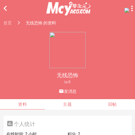

首页
无线恐怖 的资料
无线恐怖
Lv.0

发消息
资料
主题
回帖

个人统计
在线时间:
2 小时
积分:
2