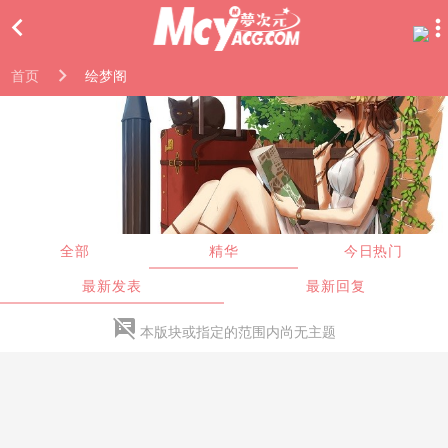

首页
绘梦阁
全部
精华
今日热门
最新发表
最新回复

本版块或指定的范围内尚无主题