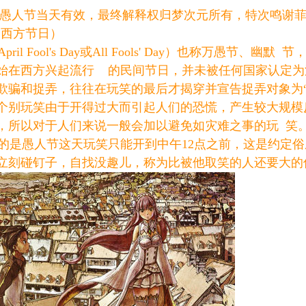
限愚人节当天有效，最终解释权归梦次元所有，特次鸣谢
西方节日）
il Fool's Day或All Fools' Day）也称万愚节、
开始在西方兴起流行 的民间节日，并未被任何国家认定
欺骗和捉弄，往往在玩笑的最后才揭穿并宣告捉弄对象为
个别玩笑由于开得过大而引起人们的恐慌，产生较大规模
，所以对于人们来说一般会加以避免如灾难之事的玩 笑
是愚人节这天玩笑只能开到中午12点之前，这是约定俗
立刻碰钉子，自找没趣儿，称为比被他取笑的人还要大的