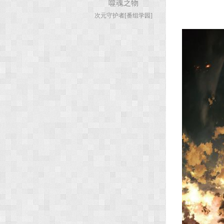
噬魂之物
次元守护者[番组学园]
次
元