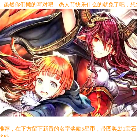
，虽然你们懒的写对吧，愚人节快乐什么的就免了吧，想
荐，在下方留下新番的名字奖励5星币，带图奖励1宝石