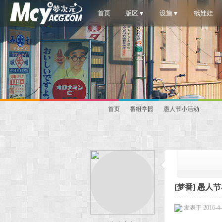
首页
版区▼
设施▼
纸娃娃
首页
番组学园
愚人节小活动
梦
»
›
›
[梦番]
愚人节
发表于 2016-4-1