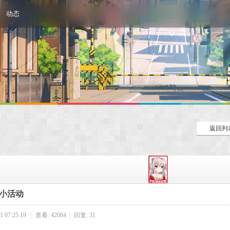
动态
返回列
小活动
 07:25:19
|
查看: 42084
|
回复: 31