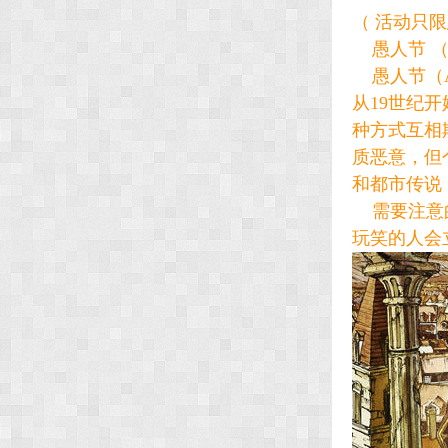
（ 活动只
愚人节 （
愚人节（Apr
从19世纪
种方式互相
质恶意，但
和都市传说
需要注意的
玩笑的人会