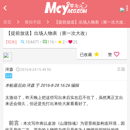

首页
番组学园
【提前放送】出场人物表（第一次大改）
【提前放送】出场人物表（第一次大改）
[写作]

104471 •

116 •

2
•

25


已收藏
赞
主题
涔森

2016-8-24 15:49:55
Lv.5
本帖最后由 涔森 于 2016-8-28 16:26 编辑
太激动了，昨天晚上把这些写出来后实在忍不住了，虽然离正文出
来还会很久，但还是先打出来给大家看看好了。
前言
：本次写作将以桌游《山屋惊魂》为背景框架构造环境，因
此不是中二文，其中的人物能力值只是作为人物彼此间对比的依