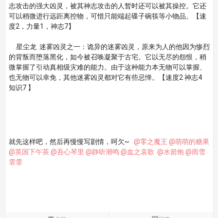
志攻击的强大凶灵，被其神志攻击的人暂时还可以被其操控。它还
可以稍微进行远距离控物，可惜只能端起碟子碗筷等小物品。【速
度2，力量1，神志7】
星尘龙 迷雾凶灵之一：诡异的迷雾凶灵，原来为人的他因为惨烈
的背叛而堕落黑化，如今被召唤凝聚于古宅。它以无尽的怨恨，稍
微掌握了引动真相级灾难的能力。由于这种能力本无物可以掌握、
也无物可以幸免，其他迷雾凶灵都对它有些忌惮。【速度2 神志4
知识7 】
就先这样吧，然后再慢慢写剧情，呵欠~
@零之魔王
@萌萌的糖果
@英国下午茶
@吾心琴里
@静听潮鸣
@血之哀歌
@水箭炮
@雨雪
霏霏