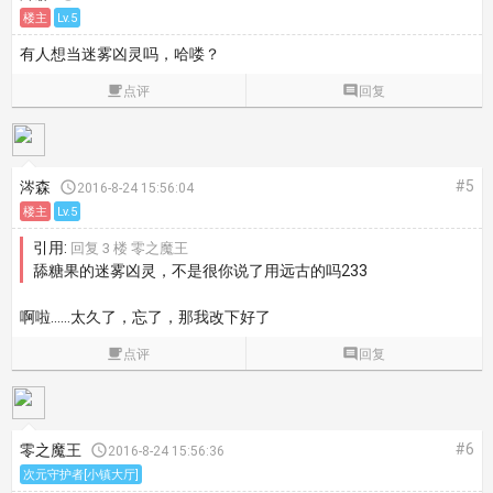
楼主
Lv.5
有人想当迷雾凶灵吗，哈喽？

点评

回复
#5
涔森

2016-8-24 15:56:04
楼主
Lv.5
引用:
回复 3 楼 零之魔王
舔糖果的迷雾凶灵，不是很你说了用远古的吗233
啊啦……太久了，忘了，那我改下好了

点评

回复
#6
零之魔王

2016-8-24 15:56:36
次元守护者[小镇大厅]