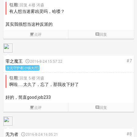
引用:
回复 4 楼 涔森
有人想当迷雾凶灵吗，哈喽？
其实我很想当这种反派的

点评

回复
#7
零之魔王

2016-8-24 15:57:22
次元守护者[小镇大厅]
引用:
回复 5 楼 涔森
啊啦……太久了，忘了，那我改下好了
好的，简直good job
233

点评

回复
#8
无为者

2016-8-24 16:05:21