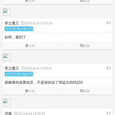

点评

回复
#2
零之魔王

2016-8-24 15:53:54
次元守护者[小镇大厅]
好吧，看到了

点评

回复
#3
零之魔王

2016-8-24 15:55:01
次元守护者[小镇大厅]
舔糖果的迷雾凶灵，不是很你说了用远古的吗233

点评

回复
#4
涔森

2016-8-24 15:55:05