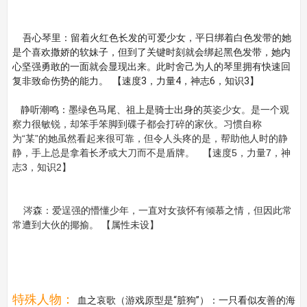
吾心琴里：留着火红色长发的可爱少女，平日绑着白色发带的她
是个喜欢撒娇的软妹子，但到了关键时刻就会绑起黑色发带，她内
心坚强勇敢的一面就会显现出来。此时舍己为人的琴里拥有快速回
复非致命伤势的能力。 【速度3，力量4，神志6，知识3】
静听潮鸣：墨绿色马尾、祖上是骑士出身的
英姿少女。
是一个观
察力很敏锐，却笨手笨脚到碟子都会打碎的家伙。习惯自称
为“某”的她虽然看起来很可靠，但令人头疼的是，帮助他人时的静
静，手上总是拿着长矛或大刀而不是盾牌。 【速度5，力量7，神
志3，知识2】
涔森：爱逞强的懵懂少年，一直对女孩怀有倾慕之情，但因此常
常遭到大伙的揶揄。 【属性未设】
特殊人物：
血之哀歌（游戏原型是“脏狗”）：一只看似友善的海