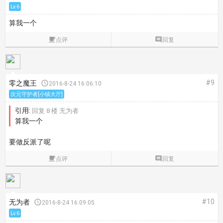
Lv.6
算我一个

点评

回复
#9
零之魔王

2016-8-24 16:06:10
次元守护者[小镇大厅]
引用:
回复 8 楼 无为者
算我一个
要做反派了呢

点评

回复
#10
无为者

2016-8-24 16:09:05
Lv.6