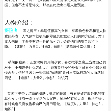
据，但也不太算恐怖文。那么在此放出出场人物预览。
人物介绍：
探险者：
零之魔王：幸运值很高的女孩，有着粉色长发和惹人怜
爱的外表，人气原本就极高的零酱总能激起人们的保护欲望，对于
敌人来说，零酱更有谜一样的亲和力，会使他们的攻击欲望下
降。 【速度4，力量2，神志3，知识4（隐藏属性幸运值）】
萌萌的糖果： 蓝发黑眸的开朗少女，喜欢把零之魔王当做自己的
对手（不知道是什么方面……）她古灵精怪的外表下藏着不少知识和
怪念头，但经常因为一些高喊“舔糖果”并付出实际行动的人而感到
困惑。 【速度3，力量2，神志2，知识7】
英国下午茶：洁白的肌肤，鲜红的眼瞳，有着瓷娃娃般外貌的猫
耳少女，还有一条很灵活的大尾巴。她神经有些大条，枪法不错，
有时候也很喜欢抱着自己的尾巴睡觉。【速度6，力量4，神志3，
知识3】