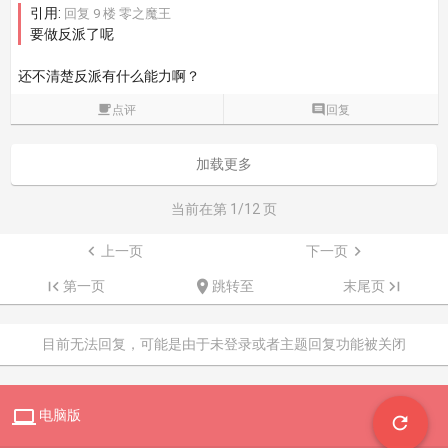
引用:
回复 9 楼 零之魔王
要做反派了呢
还不清楚反派有什么能力啊？

点评

回复
加载更多
当前在第
1
/12 页

上一页
下一页


第一页

跳转至
末尾页

目前无法回复，可能是由于未登录或者主题回复功能被关闭

电脑版
