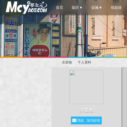
首页
版区▼
设施▼
纸娃娃
水箭炮
个人资料
梦
›
›
水箭炮
消息
加为好友