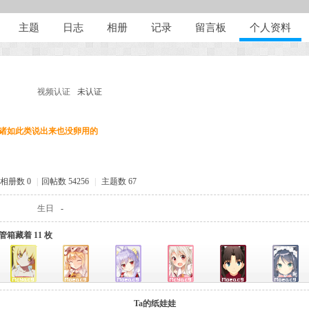
主题
日志
相册
记录
留言板
个人资料
视频认证
未认证
。诸如此类说出来也没卵用的
相册数 0
|
回帖数 54256
|
主题数 67
生日
-
保管箱藏着 11 枚
Ta的纸娃娃