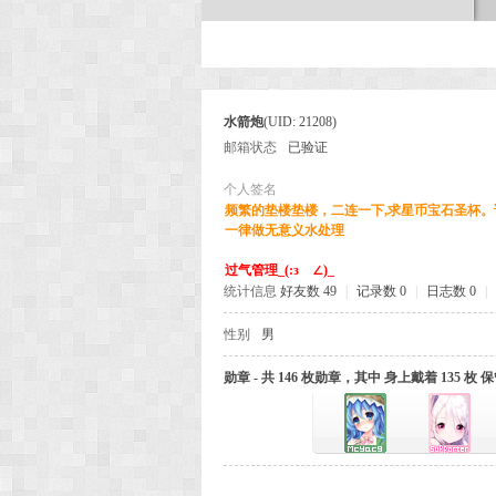
次
水箭炮
(UID: 21208)
邮箱状态
已验证
个人签名
频繁的垫楼垫楼，二连一下,求星币宝石圣杯
一律做无意义水处理
过气管理_(:зゝ∠)_
元
统计信息
好友数 49
|
记录数 0
|
日志数 0
|
性别
男
勋章 - 共 146 枚勋章，其中 身上戴着 135 枚 