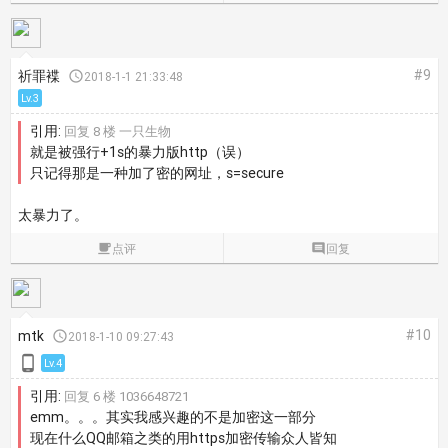
#9
祈罪褋

2018-1-1 21:33:48
Lv.3
引用:
回复 8 楼 一只生物
就是被强行+1s的暴力版http（误）
只记得那是一种加了密的网址，s=secure
太暴力了。

点评

回复
#10
mtk

2018-1-10 09:27:43

Lv.4
引用:
回复 6 楼 1036648721
emm。。。其实我感兴趣的不是加密这一部分
现在什么QQ邮箱之类的用https加密传输众人皆知