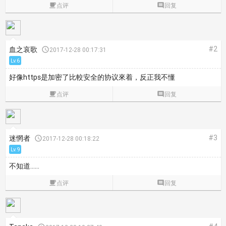

点评

回复
#2
血之哀歌

2017-12-28 00:17:31
Lv.6
好像https是加密了比較安全的协议來着，反正我不懂

点评

回复
#3
迷惘者

2017-12-28 00:18:22
Lv.9
不知道……

点评

回复