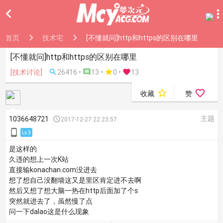

首页
技术宅
[不懂就问]http和https的区别在哪里
[不懂就问]http和https的区别在哪里
[技术讨论]

26416 •

13 •

0
•

13


收藏
赞
主题
1036648721

2017-12-27 22:23:57

Lv.3
是这样的
久违的想上一次K站
直接输konachan.com没进去
想了想自己没翻墙这又是里区肯定进不去啊
然后又想了想大脑一热在http后面加了个s
突然就进去了，虽然慢了点
问一下dalao这是什么现象