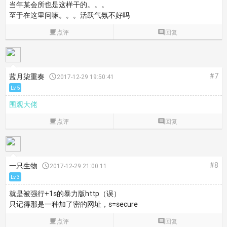
当年某会所也是这样干的。。。
至于在这里问嘛。。。活跃气氛不好吗

点评

回复
#7
蓝月柒重奏

2017-12-29 19:50:41
Lv.5
围观大佬

点评

回复
#8
一只生物

2017-12-29 21:00:11
Lv.3
就是被强行+1s的暴力版http（误）
只记得那是一种加了密的网址，s=secure

点评

回复