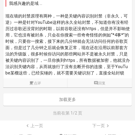
我感兴趣的是域 ...
现在墙的封禁原理有两种，一种是关键内容识别封禁（非永久，可
逆）一种是针对YouTube这样的永久全站封禁，不知道你有没有经
历过谷歌还没背封的时期，以前谷歌还没有https，但是并不影响使
用，它也没有被封杀，只会在你搜索一些奇奇怪怪的例如“*4事*”的
时候，只要你一搜索，接下来的几分钟就会无法访问任何的谷歌页
面，但是过了几分钟之后就会恢复正常，现在还在沿用以前那套方
法的升级版，很多时候你访问的那些网站并不是被永久封禁，只是
被关键内容识别了，一旦你换到https，所有数据被加密，他就没办
法识别关键内容，从而就放行了没有去断开你的连接，至于YouTu
be某榴这些，已经实锤的，就不需要关键识别了，直接全站封锁

点评

回复
加载更多
当前在第
1
/2 页

上一页
下一页
