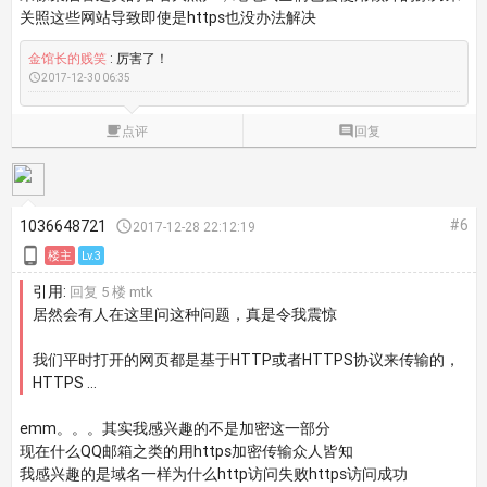
关照这些网站导致即使是https也没办法解决
金馆长的贱笑
: 厉害了！

2017-12-30 06:35

点评

回复
#6
1036648721

2017-12-28 22:12:19

楼主
Lv.3
引用:
回复 5 楼 mtk
居然会有人在这里问这种问题，真是令我震惊
我们平时打开的网页都是基于HTTP或者HTTPS协议来传输的，
HTTPS ...
emm。。。其实我感兴趣的不是加密这一部分
现在什么QQ邮箱之类的用https加密传输众人皆知
我感兴趣的是域名一样为什么http访问失败https访问成功