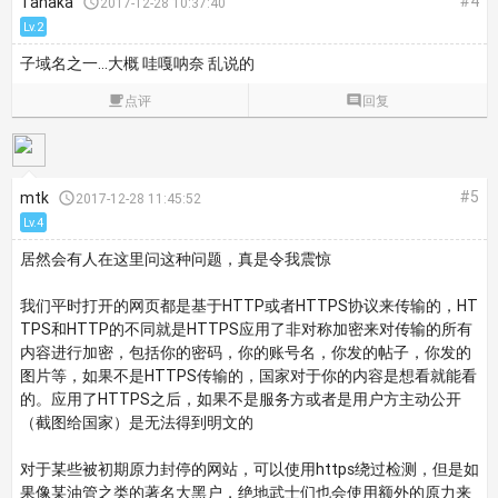
#4
Tanaka

2017-12-28 10:37:40
Lv.2
子域名之一…大概 哇嘎呐奈 乱说的

点评

回复
#5
mtk

2017-12-28 11:45:52
Lv.4
居然会有人在这里问这种问题，真是令我震惊
我们平时打开的网页都是基于HTTP或者HTTPS协议来传输的，HT
TPS和HTTP的不同就是HTTPS应用了非对称加密来对传输的所有
内容进行加密，包括你的密码，你的账号名，你发的帖子，你发的
图片等，如果不是HTTPS传输的，国家对于你的内容是想看就能看
的。应用了HTTPS之后，如果不是服务方或者是用户方主动公开
（截图给国家）是无法得到明文的
对于某些被初期原力封停的网站，可以使用https绕过检测，但是如
果像某油管之类的著名大黑户，绝地武士们也会使用额外的原力来