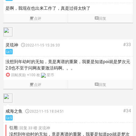
是啊，我现在也出来工作了，真是过得太快了

点评

回复
#33
灵琉神

2022-11-15 15:26:33
Lv.1
没想到年幼时的无知，竟是离谱的重聚，我要是知道poi就是梦次元
2.0也不至于问网友要激活码啊。。。

回帖奖励 +100 枚
星币

点评

回复
#34
咸海之鱼

2022-11-15 18:04:51
Lv.5
引用:
回复 33 楼 灵琉神
没想到年幼时的无知，竟是离谱的重聚，我要是知道poi就是梦次