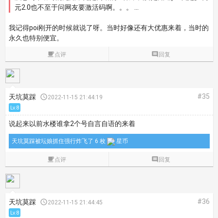
元2.0也不至于问网友要激活码啊。。。 ...
我记得poi刚开的时候就说了呀。当时好像还有大优惠来着，当时的
永久也特别便宜。

点评

回复
#35
天坑莫踩

2022-11-15 21:44:19
Lv.8
说起来以前水楼谁拿2个号自言自语的来着
天坑莫踩被坛娘抓住强行炸飞了 6 枚
星币

点评

回复
#36
天坑莫踩

2022-11-15 21:44:45
Lv.8