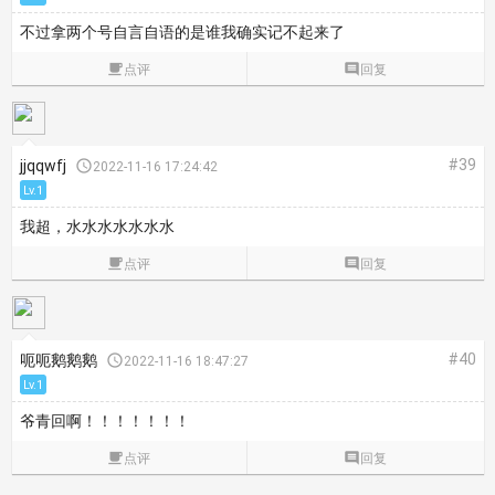
不过拿两个号自言自语的是谁我确实记不起来了

点评

回复
#39
jjqqwfj

2022-11-16 17:24:42
Lv.1
我超，水水水水水水水

点评

回复
#40
呃呃鹅鹅鹅

2022-11-16 18:47:27
Lv.1
爷青回啊！！！！！！！

点评

回复