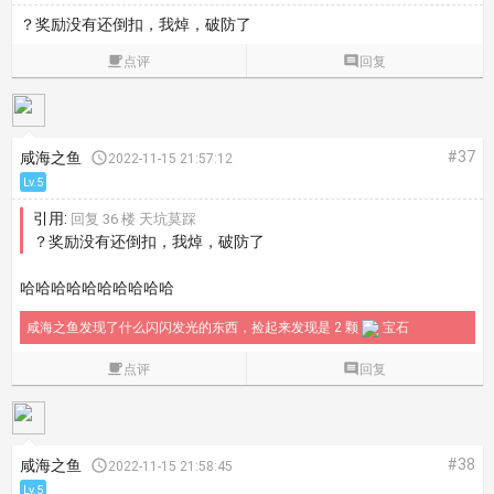
？奖励没有还倒扣，我焯，破防了

点评

回复
#37
咸海之鱼

2022-11-15 21:57:12
Lv.5
引用:
回复 36 楼 天坑莫踩
？奖励没有还倒扣，我焯，破防了
哈哈哈哈哈哈哈哈哈哈
咸海之鱼发现了什么闪闪发光的东西，捡起来发现是 2 颗
宝石

点评

回复
#38
咸海之鱼

2022-11-15 21:58:45
Lv.5