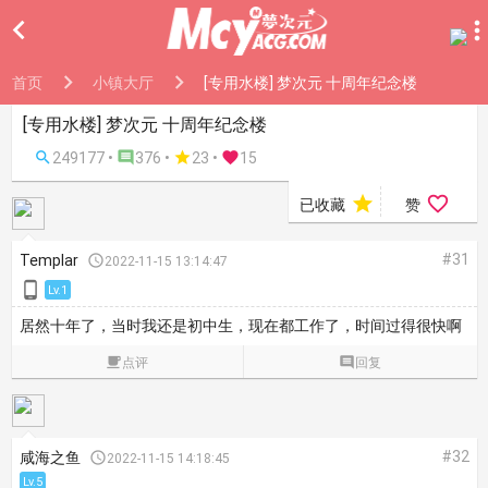

首页
小镇大厅
[专用水楼] 梦次元 十周年纪念楼
[专用水楼] 梦次元 十周年纪念楼

249177 •

376 •

23
•

15


已收藏
赞
#31
Templar

2022-11-15 13:14:47

Lv.1
居然十年了，当时我还是初中生，现在都工作了，时间过得很快啊

点评

回复
#32
咸海之鱼

2022-11-15 14:18:45
Lv.5