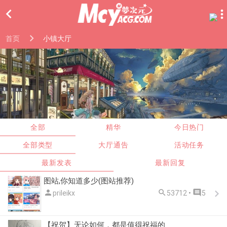

首页
小镇大厅
全部
精华
今日热门
全部类型
大厅通告
活动任务
最新发表
最新回复
图站,你知道多少(图站推荐)



prileikx
53712 •
5
【祝贺】无论如何，都是值得祝福的