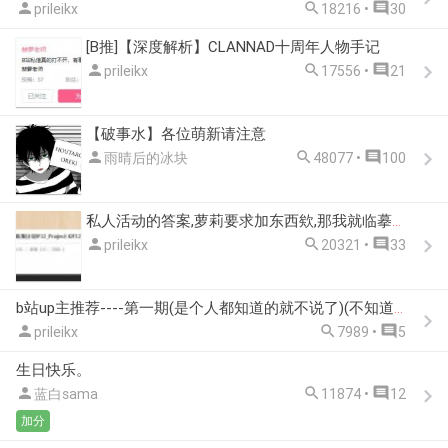



prileikx
18216 •
30
[B推]【深度解析】CLANNAD十周年人物手记



prileikx
17556 •
21
【破事水】各位萌新请注意



雨晴后的冰块
48077 •
100
私人活动的答案,萝莉要求加东西欸,那我就临摹一直画吧



prileikx
20321 •
33
b站up主推荐----第一期(是个人都知道的就不说了)(不知道有没有第二期欸)



prileikx
7989 •
5
生日快乐。



蓝白sama
11874 •
12
加分