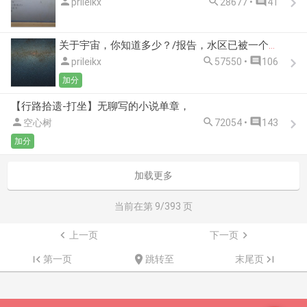



prileikx
28677 •
41
关于宇宙，你知道多少？/报告，水区已被一个绿了的和一个白头发的不明人士占领



prileikx
57550 •
106
加分
【行路拾遗-打坐】无聊写的小说单章，



空心树
72054 •
143
加分
加载更多
当前在第
9
/393 页

上一页
下一页


第一页

跳转至
末尾页
