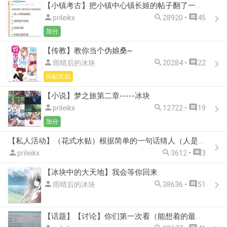
【小镇考古】把小镇中心镇长姬的帖子翻了一遍，发现了一堆消失的功能（现在用不了）和有趣的事情



prileikx
28920 •
45
加分
【传教】教你当个伪娘桑~



雨晴后的冰块
20284 •
22
回帖奖励
【小说】梦之旅第二章-----冰块



prileikx
12722 •
19
加分
【私人活动】（花式水贴）根据简单的一句话猜人（人是小镇的）（第一期）



prileikx
3612 •
3
【冰块中的大天地】我会等你回来



雨晴后的冰块
38636 •
51
【话题】【讨论】你们第一次看（能想着的最早的）的[日漫]和印象最深刻的日门是哪部呢？（回归二次元论坛正题）