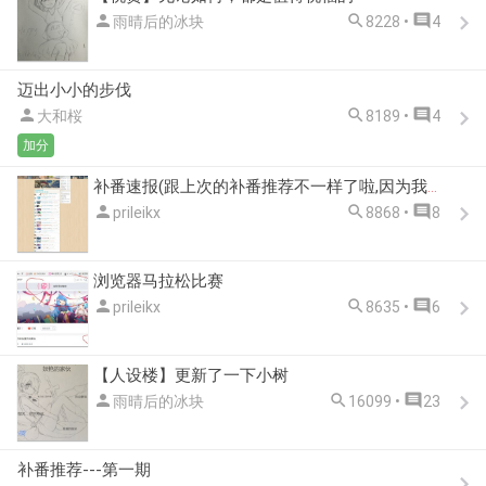



雨晴后的冰块
8228 •
4
迈出小小的步伐



大和桜
8189 •
4
加分
补番速报(跟上次的补番推荐不一样了啦,因为我发现那样推荐不适合我,所以...)



prileikx
8868 •
8
浏览器马拉松比赛



prileikx
8635 •
6
【人设楼】更新了一下小树



雨晴后的冰块
16099 •
23
补番推荐---第一期