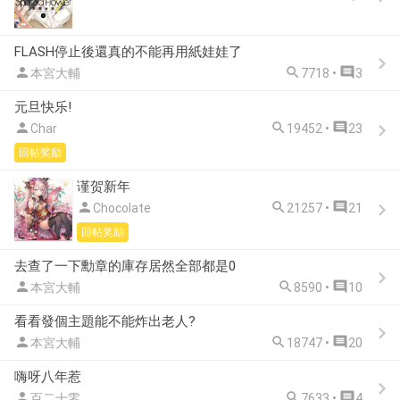
FLASH停止後還真的不能再用紙娃娃了



本宮大輔
7718 •
3
元旦快乐!



Char
19452 •
23
回帖奖励
谨贺新年



Chocolate
21257 •
21
回帖奖励
去查了一下勳章的庫存居然全部都是0



本宮大輔
8590 •
10
看看發個主題能不能炸出老人?



本宮大輔
18747 •
20
嗨呀八年惹



百二十零
7633 •
4