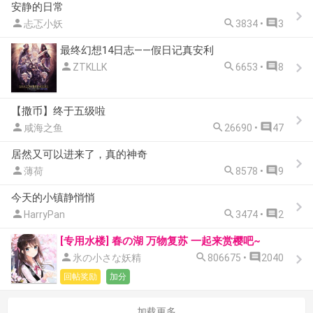
安静的日常



忐忑小妖
3834 •
3
最终幻想14日志——假日记真安利



ZTKLLK
6653 •
8
【撒币】终于五级啦



咸海之鱼
26690 •
47
居然又可以进来了，真的神奇



薄荷
8578 •
9
今天的小镇静悄悄



HarryPan
3474 •
2
[专用水楼] 春の湖 万物复苏 一起来赏樱吧~



氷の小さな妖精
806675 •
2040
回帖奖励
加分
加载更多