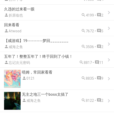
久违的过来看一眼



折原临也
4199 •
2
回来看看



Atwood
7672 •
5
【咸游戏】19----------梦回________



咸海之鱼
3506 •
2
五年了！整整五年了！终于回到了小镇！



忘记次元密码
8817 •
11
唔姆，常回家看看



0121
8835 •
9
无主之地三一个boss太搞了



咸海之鱼
8122 •
2