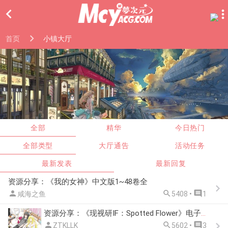

首页
小镇大厅
全部
精华
今日热门
全部类型
大厅通告
活动任务
最新发表
最新回复
资源分享：《我的女神》中文版1~48卷全



咸海之鱼
5408 •
1
资源分享：《现视研IF：Spotted Flower》电子版生肉



ZTKLLK
5602 •
3