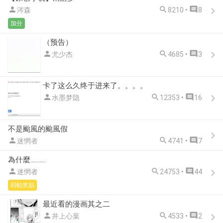



涔森
8210 •
8
加分
（预告）



尤少杰
4685 •
3
卡了这么久终于进来了。。。。



水墨梦隐
12353 •
16
不是颱風的颱風假



迷惘者
4741 •
7
為什麼..........



迷惘者
24753 •
44
回帖奖励
最近看的漫画其之二



井上心葉
4533 •
2