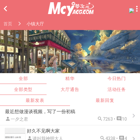

首页
小镇大厅
全部
精华
今日热门
全部类型
大厅通告
活动任务
最新发表
最新回复
最近想做漫谈视频，写了一份初稿



一夕之君
7263 •
10
好久不见啊大家



请叫我神明大人
4338 •
4