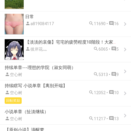
日常



a819084117
11690 •
16
【淡淡的哀傷】宅宅的疲勞程度10階段！大家現在在哪一個等級呢(´・ω・`)？



彼岸花灬
6065 •
5
持续单章---理想的学院（淑女同萌）



空心树
5313 •
9
持续瞎写 小说单章【离别开端】



空心树
12052 •
10
回帖奖励
小说单章（扯淡继续）



空心树
11217 •
13
【原创小说】清醒梦