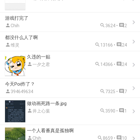
游戏打完了



Chih
3624 •
2
都没什么人了啊



维灵
13166 •
24
久违的一贴



一夕之君
14366 •
24
今天Poi炸了？



394649634
7325 •
7
做动画死路一条.jpg



井上心葉
3590 •
1
一个人看番真是孤独啊



Chih
8659 •
10