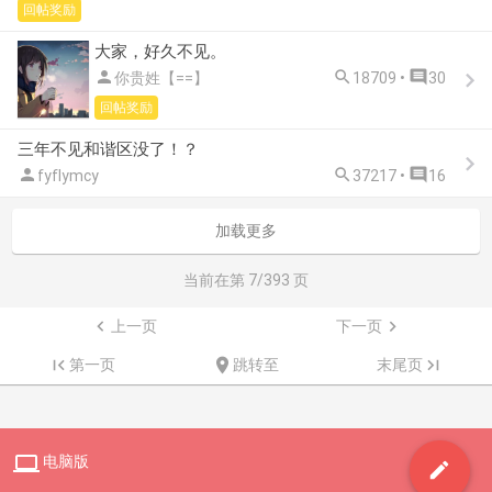
回帖奖励
大家，好久不见。



你贵姓【==】
18709 •
30
回帖奖励
三年不见和谐区没了！？



fyflymcy
37217 •
16
加载更多
当前在第
7
/393 页

上一页
下一页


第一页

跳转至
末尾页


电脑版
