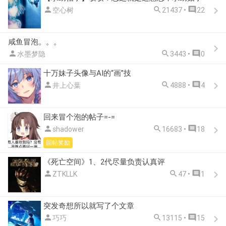



空心树
21437 •
22
咸鱼冒泡。。。



水墨梦隐
3443 •
0
十万妹子头像与AI的“画”技



井上心葉
4888 •
4
回来冒个泡的帖子=-=



shadower
16683 •
18
回帖奖励
《死亡空间》1、2代尽量负责认真评



ZTKLLK
47 •
1
突发奇想所以就写了个文章



巧巧
13115 •
15