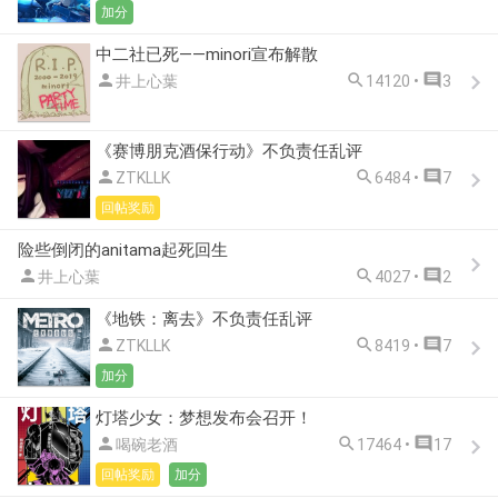
加分
中二社已死——minori宣布解散



井上心葉
14120 •
3
《赛博朋克酒保行动》不负责任乱评



ZTKLLK
6484 •
7
回帖奖励
险些倒闭的anitama起死回生



井上心葉
4027 •
2
《地铁：离去》不负责任乱评



ZTKLLK
8419 •
7
加分
灯塔少女：梦想发布会召开！



喝碗老酒
17464 •
17
回帖奖励
加分