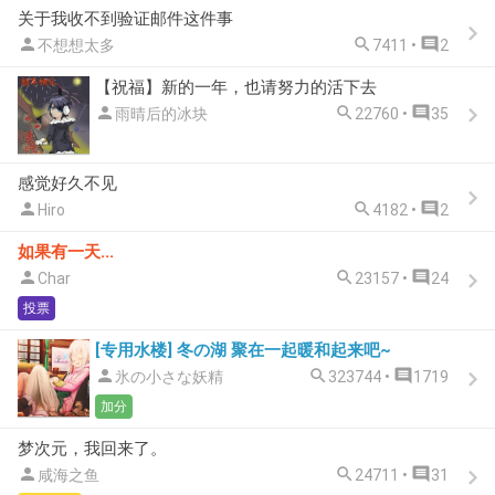
关于我收不到验证邮件这件事



不想想太多
7411 •
2
【祝福】新的一年，也请努力的活下去



雨晴后的冰块
22760 •
35
感觉好久不见



Hiro
4182 •
2
如果有一天...



Char
23157 •
24
投票
[专用水楼] 冬の湖 聚在一起暖和起来吧~



氷の小さな妖精
323744 •
1719
加分
梦次元，我回来了。



咸海之鱼
24711 •
31