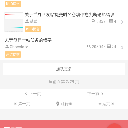
BUG提交
关于手办区发帖提交时的必填信息判断逻辑错误



赫萝
5357 •
4
BUG提交
关于每日一帖任务的错字



Chocolate
20504 •
24
建议提交
加载更多
当前在第
2
/29 页

上一页
下一页


第一页

跳转至
末尾页
