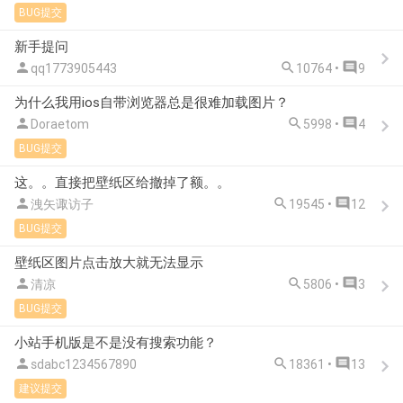
BUG提交
新手提问



qq1773905443
10764 •
9
为什么我用ios自带浏览器总是很难加载图片？



Doraetom
5998 •
4
BUG提交
这。。直接把壁纸区给撤掉了额。。



洩矢诹访子
19545 •
12
BUG提交
壁纸区图片点击放大就无法显示



清凉
5806 •
3
BUG提交
小站手机版是不是没有搜索功能？



sdabc1234567890
18361 •
13
建议提交