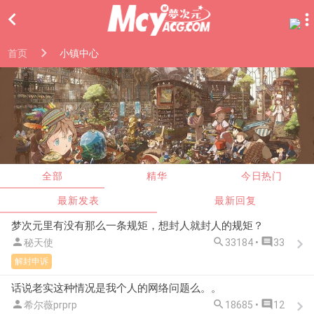

首页
小镇中心
全部
精华
今日热门
最新发表
最新回复
梦次元里有没有那么一条规矩，想封人就封人的规矩？



秘天使
33184 •
33
解封申诉
话说老实这种情况是我个人的网络问题么。。



希尔薇prprp
18685 •
12