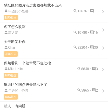
壁纸区的图片点进去图都加载不出来



年迈的小怪兽
13676 •
11
BUG提交
名字怎么改啊



霜之梦
10780 •
16
关于断签补偿



Char
22204 •
30
小镇公告
偶然看到一个勋章忍不住吐槽



MikuHolic
8848 •
3
BUG提交
壁纸区的图点进去显示不了



年迈的小怪兽
5865 •
2
BUG提交
新人，有问题