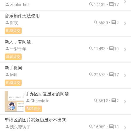



zealontist
14132 •
17
音乐插件无法使用



辉夜
5580 •
2
BUG提交
新人，有问题



一梦千年
12493 •
10
建议提交
新手提问



ly羽
22673 •
17
BUG提交
手办区回复显示的问题



Chocolate
5612 •
2
BUG提交
壁纸区的图片我这边显示不出来



洩矢诹访子
16969 •
18