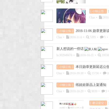
[
小镇公告
]
Char
•
2016
2016-11-06 勋章更新
[
小镇公告
]
Char
•
2016-11-6
•
5395
•
5
•
新人想说的一些话
hc302949476
•
2016-10-31
•
19550
本日勋章更新延迟公
[
小镇公告
]
Char
•
2016-10-30
•
15736
•
1
纸娃娃新品上架通知
[
小镇公告
]
Char
•
2016-10-20
•
9039
•
5
[
建议提交
]