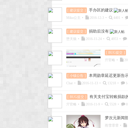
手办区的建议
[
建议提交
]
Miku公主
•
2016-12-3
•
4401
•
捐助后没有
[
建议提交
]
堕天狼
•
2016-11-24
•
4953
•
[
BUG提交
]
亓官略
•
20
本周勋章延迟更新告示
[
小镇公告
]
Char
•
2016-11-13
•
13218
•
1
有关支付宝转账捐款
[
BUG提交
]
亓官略
•
2016-11-9
•
5528
•
8
梦次元新闻部2
雨雪霏霏
•