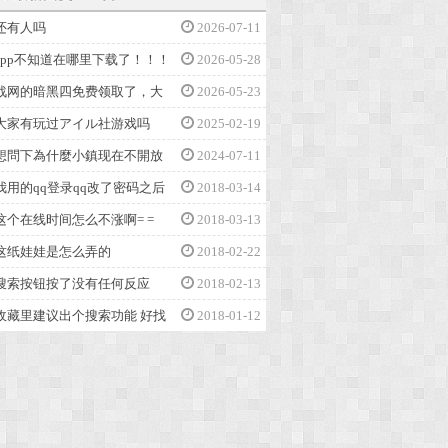
还有人吗
2026-07-11
app不知道在哪里下载了！！！
2026-05-28
战网的暗黑四免费领取了，大
2026-05-23
大家有玩过アイル社游戏吗
2025-02-19
想問下為什麼小鎮现在不開放
2024-07-11
我用的qq登录qq改了密码之后
2018-03-14
这个在线时间怎么不涨啊= =
2018-03-13
这纸娃娃是怎么弄的
2018-02-22
搜索按钮按了没有任何反应
2018-02-13
收藏里建议出个搜索功能 好找
2018-01-12