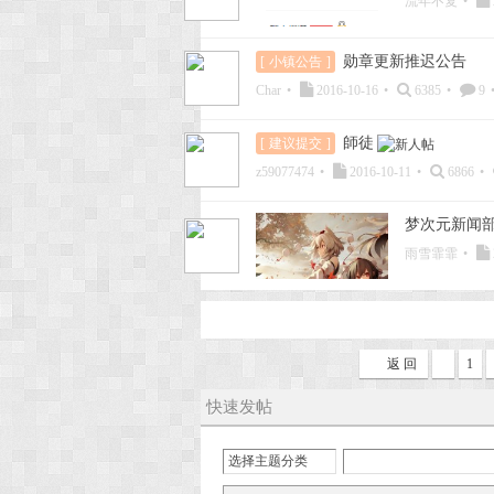
流年不复
•
勋章更新推迟公告
[
小镇公告
]
Char
•
2016-10-16
•
6385
•
9
師徒
[
建议提交
]
z59077474
•
2016-10-11
•
6866
•
梦次元新闻部
雨雪霏霏
•
返 回
1
快速发帖
选择主题分类