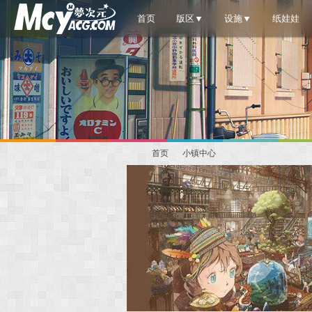
首页
版区▼
设施▼
纸娃娃
首页
小镇中心
梦
»
›