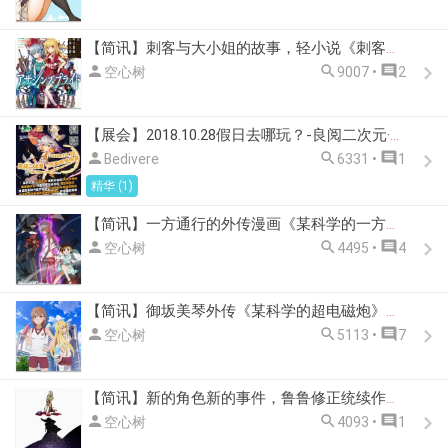
【简讯】刺客与大小姐的故事，轻小说《刺客守则》动画化企划进行中



空心树
9007 •
2
【展会】2018.10.28假日去哪玩？-良阅二次元·万圣节动漫游园会



Bedivere
6331 •
1
精华 (1)
【简讯】一方通行的外传漫画《某科学的一方通行》将在 2019 年改编成动画播出



空心树
4495 •
4
【简讯】御坂美琴外传《某科学的超电磁炮》第三季动画制作决定



空心树
5113 •
7
【简讯】新的角色新的事件，鲁鲁修正统续作《复活的鲁鲁修》剧场版动画 2019 年 2 月 9 日上映



空心树
4093 •
1