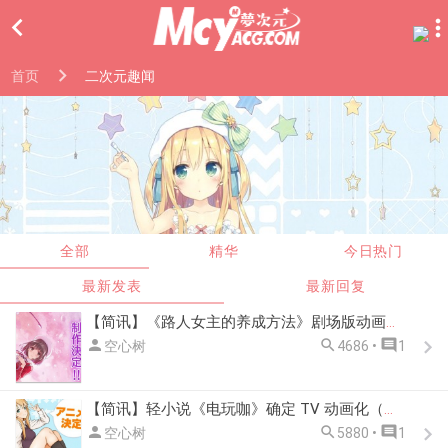

首页
二次元趣闻
全部
精华
今日热门
最新发表
最新回复
【简讯】《路人女主的养成方法》剧场版动画制作决定（剧场版 2019 年秋季上映）



空心树
4686 •
1
【简讯】轻小说《电玩咖》确定 TV 动画化（电玩咖小说预定于第 12 卷完结）



空心树
5880 •
1