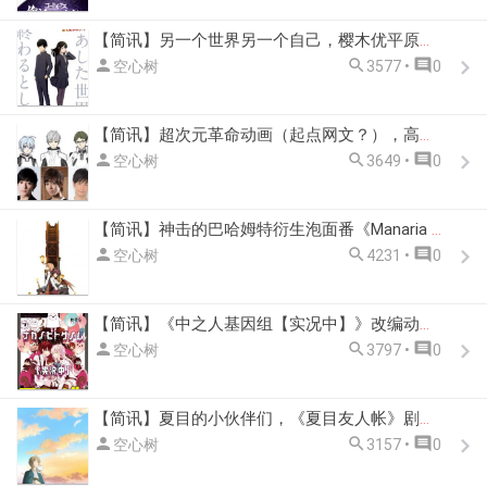
【简讯】另一个世界另一个自己，樱木优平原创长篇剧场版动画《即便明天世界终结》2019 年 1 月上映



空心树
3577 •
0
【简讯】超次元革命动画（起点网文？），高中生逆穿越到动画世界作品《Dimension HighSchool》 2019 年 1 月播出



空心树
3649 •
0
【简讯】神击的巴哈姆特衍生泡面番《Manaria Friends》将于 2019 年 1 月播出



空心树
4231 •
0
【简讯】《中之人基因组【实况中】》改编动画银链制作



空心树
3797 •
0
【简讯】夏目的小伙伴们，《夏目友人帐》剧场版动画 2018 年 9 月 29 日上映



空心树
3157 •
0