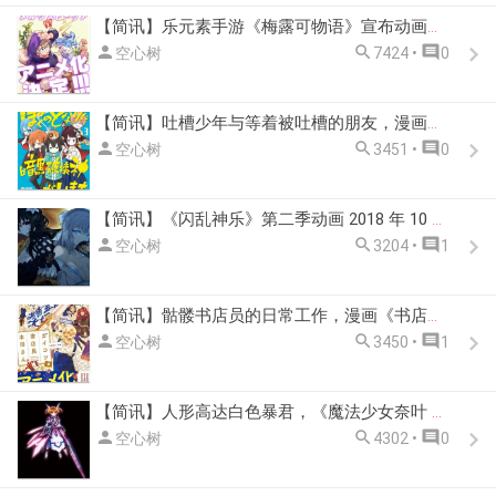
【简讯】乐元素手游《梅露可物语》宣布动画化决定 2018 年 10 月播出



空心树
7424 •
0
【简讯】吐槽少年与等着被吐槽的朋友，漫画《暗黑破坏神在身边》TV 动画化决定



空心树
3451 •
0
【简讯】《闪乱神乐》第二季动画 2018 年 10 月播出



空心树
3204 •
1
【简讯】骷髅书店员的日常工作，漫画《书店的骸骨店员本田桑》动画 2018 年 10 月播出



空心树
3450 •
1
【简讯】人形高达白色暴君，《魔法少女奈叶 Detonation》剧场版动画 2018 年10 月 19 日上映



空心树
4302 •
0