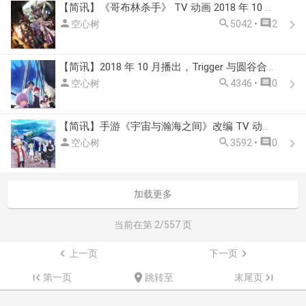
【简讯】《哥布林杀手》 TV 动画 2018 年 10 月播出



空心树
5042 •
2
【简讯】2018 年 10 月播出，Trigger 与圆谷合作《电光超人古立特》动画公开



空心树
4346 •
0
【简讯】手游《宇宙与瀚海之间》改编 TV 动画 2018 年 10 月播出



空心树
3592 •
0
加载更多
当前在第
2
/557 页

上一页
下一页


第一页

跳转至
末尾页
