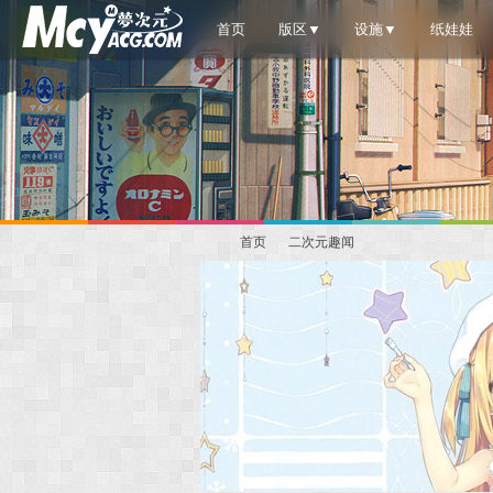
首页
版区▼
设施▼
纸娃娃
首页
二次元趣闻
梦
»
›