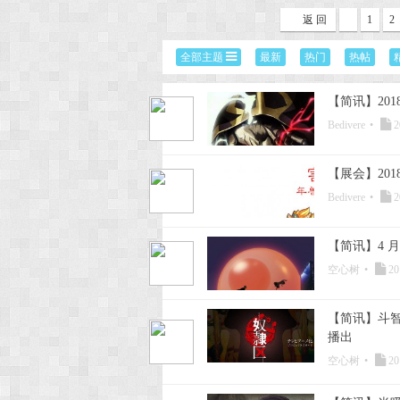
返 回
1
2
次
全部主题
最新
热门
热帖
【简讯】20
Bedivere
•
2
【展会】20
Bedivere
•
2
元
【简讯】4 
空心树
•
20
【简讯】斗智
播出
空心树
•
20