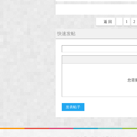
返 回
1
2
快速发帖
您需
发表帖子