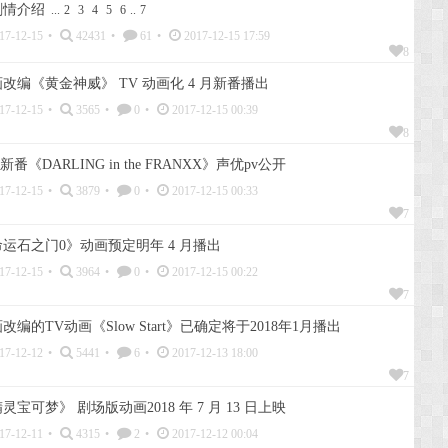
剧情介绍
...
2
3
4
5
6
..
7
17-12-15
•
42431
•
61
•
2017-12-15 17:59
8
改编《黄金神威》 TV 动画化 4 月新番播出
17-12-15
•
3565
•
0
•
2017-12-15 00:39
8
番《DARLING in the FRANXX》声优pv公开
17-12-15
•
3879
•
0
•
2017-12-15 00:33
7
运石之门0》动画预定明年 4 月播出
17-12-15
•
3964
•
0
•
2017-12-15 00:22
7
编的TV动画《Slow Start》已确定将于2018年1月播出
17-12-12
•
5441
•
6
•
2017-12-13 18:00
7
宝可梦》 剧场版动画2018 年 7 月 13 日上映
17-12-11
•
4315
•
2
•
2017-12-12 00:04