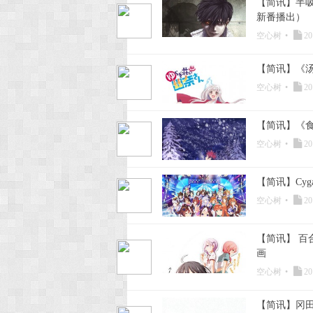
【简讯】半吸
新番播出）
空心树
•
20
【简讯】《汤摇
空心树
•
20
【简讯】《食戟
空心树
•
20
【简讯】Cyg
空心树
•
20
【简讯】 百
画
空心树
•
20
【简讯】冈