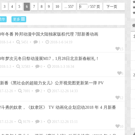
3
4
5
6
7
8
9
10
... 557
/ 557 页
下一页
精华
更多
18年冬番 羚邦动漫中国大陆独家版权代理 7部新番动画
018-1-4
•
5451
•
1
•
2018-1-6 14:19
15
18年梦次元冬日祭动漫展M17，1月28日北京新春献礼！
018-1-3
•
32583
•
0
•
2018-1-3 16:34
6
月新番《黑社会的超能力女儿》公开视觉图更新第一弹 PV
17-12-26
•
7691
•
2
•
2017-12-26 14:33
12
斗勇的奴隶，《奴隶区》 TV 动画化企划启动2018 年 4 月新番
17-12-26
•
9179
•
3
•
2017-12-26 15:11
10