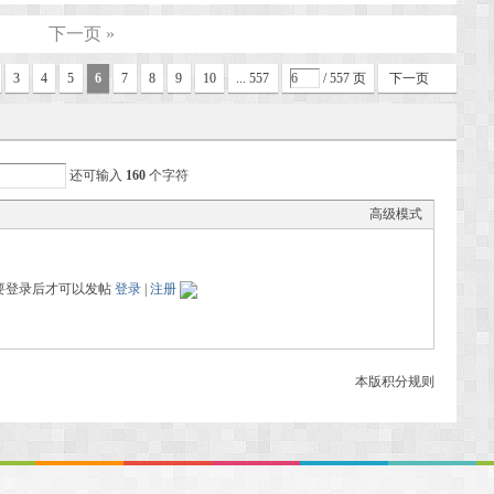
下一页 »
3
4
5
6
7
8
9
10
... 557
/ 557 页
下一页
还可输入
160
个字符
高级模式
要登录后才可以发帖
登录
|
注册
本版积分规则