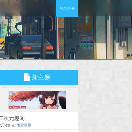
登录/注册
新主题
二次元趣闻
次元守护者:
雨雪霏霏