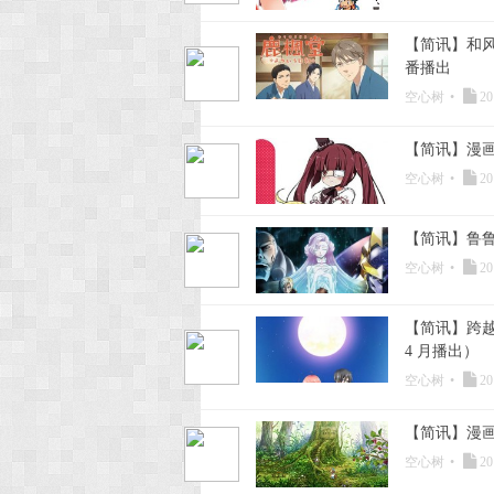
【简讯】和风饮
番播出
空心树
•
20
【简讯】漫画
空心树
•
20
【简讯】鲁鲁修
空心树
•
20
【简讯】跨越
4 月播出）
空心树
•
20
【简讯】漫画
空心树
•
20