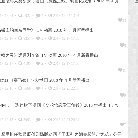
血鬼与人类少女，漫画《魔性之线》动画化决定（2018 年 4 月
17-12-21
•
5022
•
4
•
2017-12-24 13:01
13
庄的幽奈同学》 TV 动画 2018 年 7 月新番播出
17-12-17
•
8251
•
2
•
2017-12-17 17:55
9
之灵》远月列车篇 TV 动画 2018 年 4 月新番播出
17-12-17
•
4195
•
2
•
2017-12-17 17:57
11
ames 《赛马娘》企划动画 2018 年 4 月新番播出
17-12-16
•
5669
•
4
•
2017-12-23 22:37
9
合向，一迅社旗下漫画《立花馆恋爱三角铃》2018 年播出 TV 动
17-12-15
•
5993
•
4
•
2017-12-21 23:31
7
田麿里担任监督原创剧场版动画『于离别之朝束起约定之花』公开