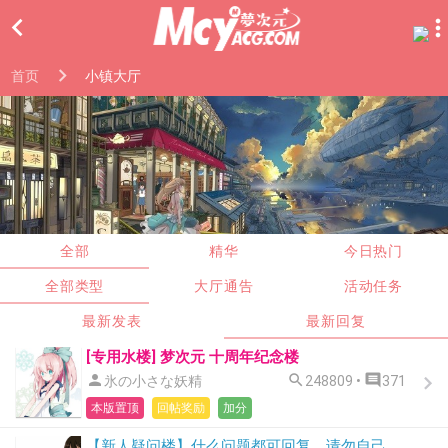

首页
小镇大厅
全部
精华
今日热门
全部类型
大厅通告
活动任务
最新发表
最新回复
[专用水楼] 梦次元 十周年纪念楼



氷の小さな妖精
248809 •
371
本版置顶
回帖奖励
加分
【新人疑问楼】什么问题都可回复，请勿自己开贴发问