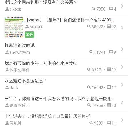
所以这个网站和那个漫展有什么关系？



sixppp
7956 •
4
【water】【童年2】你们还记得一个名叫4399的网站吗？



prileikx
58072 •
92
加分
打酱油路过的说



snowmwm
11741 •
9
我是有节操的少年，乖乖的在水区发帖



灼眼の薯仔
33271 •
32
水区难道不是这边么！



Jack
16642 •
17
三年了，你知道这三年我怎么过的吗，我终于想起来能用QQ直接登陆了



烟雨迷醉丶
14258 •
13
十年过去了，没想到活成了自己最讨厌的模样



灵琉神
9589 •
11