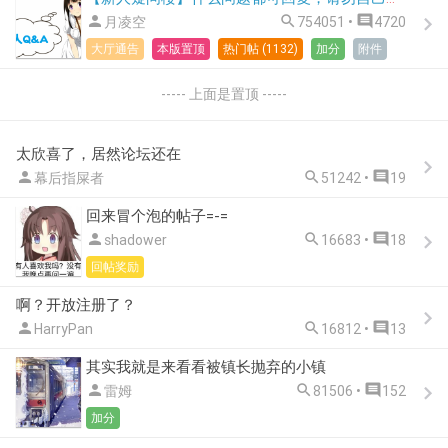



月凌空
754051 •
4720
大厅通告
本版置顶
热门帖 (1132)
加分
附件
----- 上面是置顶 -----
太欣喜了，居然论坛还在



幕后指屎者
51242 •
19
回来冒个泡的帖子=-=



shadower
16683 •
18
回帖奖励
啊？开放注册了？



HarryPan
16812 •
13
其实我就是来看看被镇长抛弃的小镇



雷姆
81506 •
152
加分