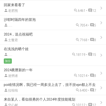
回家来看看了



老肥熊
6461 •
12
沙耶时隔四年的冒泡



......
7054 •
5
2024，送点祝福吧



土鳖君
7168 •
8
在浅浅的晒个娃



......
18119 •
15
加分
2024農曆新的一年



迷惘者
10214 •
8
poi啥情况啊，我已经一周多没上去了，挂不挂vpn都上不去



拉啦啦
6400 •
7
来自某人，看似很勇的个人2024年度技能规划



空心树
10112 •
12