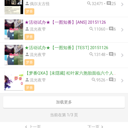



偶尔太古怪
32471 •
25
梦番
★活动试办★【一图知番】[ANS] 20151126



流光夜雫
11060 •
6
梦番
★活动试办★【一图知番】[TEST] 20151126



流光夜雫
13148 •
9
梦番
【梦番QXA】[未隱藏] 松叶家六胞胎面临六个人分四个今川烧的窘境，想出了什么办法？



流光夜雫
9526 •
3
梦番
加载更多
当前在第
1
/3 页

上一页
下一页
