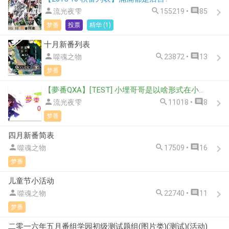



流光夜雫
155219 •
85
梦番
投票
精华 (1)
十月新番列表



噬魂之物
23872 •
13
梦番
【夢番QXA】[TEST] 小埋哥哥是以啥形式在小埋便当里加入了青椒？



流光夜雫
11018 •
8
梦番
四月新番简表



噬魂之物
17509 •
16
梦番
儿童节小活动



噬魂之物
22740 •
11
梦番
二零一六年五月番组学园初级测试题组(图片类)(测试)(活动)