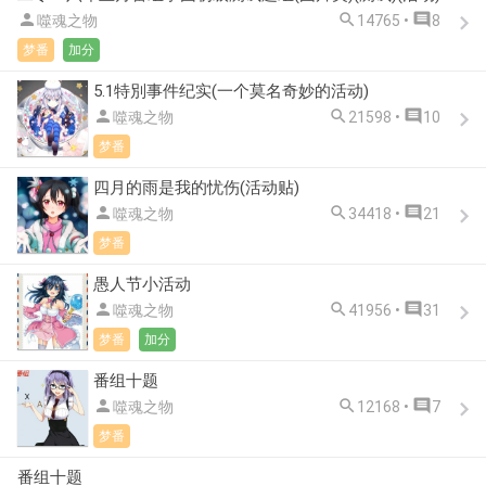



噬魂之物
14765 •
8
梦番
加分
5.1特別事件纪实(一个莫名奇妙的活动)



噬魂之物
21598 •
10
梦番
四月的雨是我的忧伤(活动贴)



噬魂之物
34418 •
21
梦番
愚人节小活动



噬魂之物
41956 •
31
梦番
加分
番组十题



噬魂之物
12168 •
7
梦番
番组十题