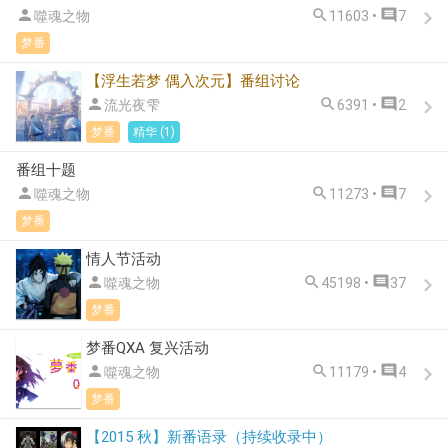



噬魂之物
11603 •
7
梦番
【浮生若梦 偶入次元】番组讨论



流光夜雫
6391 •
2
梦番
精华 (1)
番组十题



噬魂之物
11273 •
7
梦番
情人节活动



噬魂之物
45198 •
37
梦番
梦番QXA 复兴活动



噬魂之物
11179 •
4
梦番
【2015 秋】新番语录（持续收录中）