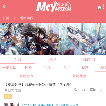

首页
番组学园
全部
精华
今日热门
全部类型
讨论
吐槽
心得
疑惑
梦
最新发表
最新回复
【资源分享】现视研+不公正抽签（含字幕）



咸海之鱼
13219 •
0
梦番
【2015 10 秋番列表】滿滿都是后宮?