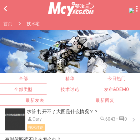

首页
技术宅
全部
精华
今日热门
全部类型
技术讨论
发布&DEMO
最新发表
最新回复
求答 打开不了大图是什么情况？？



Cary
6043 •
0
技术讨论
有时候图读不出来怎么办？