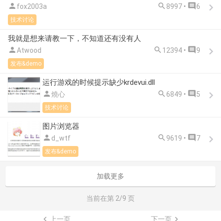



fox2003a
8997 •
6
技术讨论
我就是想来请教一下，不知道还有没有人



Atwood
12394 •
9
发布&demo
运行游戏的时候提示缺少krdevui.dll



燒心
6849 •
5
技术讨论
图片浏览器



d_wtf
9619 •
7
发布&demo
加载更多
当前在第
2
/9 页

上一页
下一页
