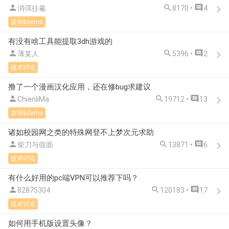



消弭往羲
8170 •
4
发布&demo
有没有啥工具能提取3dh游戏的



薄某人
5396 •
2
技术讨论
撸了一个漫画汉化应用，还在修bug求建议



ChienliMa
19712 •
13
发布&demo
诸如校园网之类的特殊网登不上梦次元求助



柴刀与假面
13871 •
6
技术讨论
有什么好用的pc端VPN可以推荐下吗？



82875304
120183 •
17
技术讨论
如何用手机版设置头像？