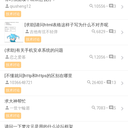



qiusheng12
10556 •
3
技术讨论
[求助]请问html表格这样子写为什么不对齐呢



吉他有弦不轻弹
6829 •
3
技术讨论
(求助)有关手机安卓系统的问题



恋之爱慕
12056 •
8
技术讨论
[不懂就问]http和https的区别在哪里



1036648721
26400 •
13
技术讨论
求大神帮忙



一世ヤ輪迴
7083 •
5
技术讨论
请问一下梦次元是用的什么论坛框架