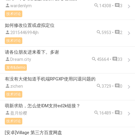



wardenlym
14308 •
3
技术讨论
如何修改位置或虚拟定位



2015446994ljh
5953 •
2
技术讨论
请各位朋友进来看下。多谢



Dream.city
45664 •
33
发布&demo
有没有大佬知道手机端RPGXP使用闪退问题的



zichen
3729 •
0
技术讨论
萌新求助，怎么使IDM支持ed2k链接？



盈月纷樱
16489 •
3
技术讨论
[安卓]Village 第三方百度网盘