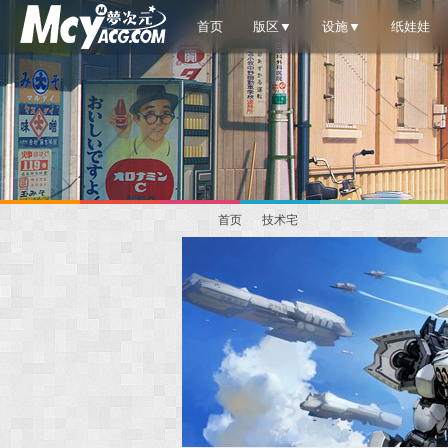
首页
版区▼
设施▼
纸娃娃
首页
技术宅
梦
»
›