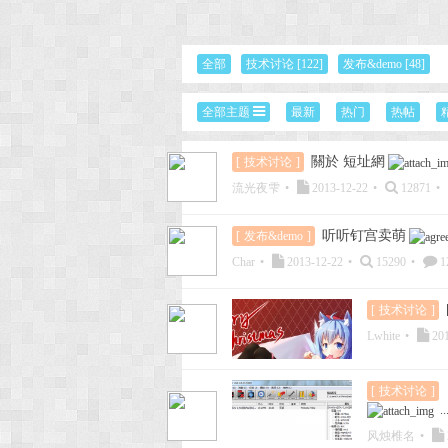
次
全部
技术讨论
[122]
发布&demo
[48]
全部主题
最新
热门
热帖
關於 短址網
[
技术讨论
]
流光夜雫
•
2013-12-22
•
12871
•
听听钉宫卖萌
[
发布&demo
]
元
Char
•
2013-12-22
•
15290
•
1
[
技术讨论
]
Lwhite
•
201
[
技术讨论
]
..
风烛椎名
•