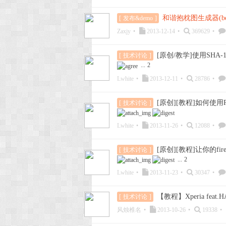
和谐抱枕图生成器(bet
[
发布&demo
]
Zaxjy
•
2013-12-14
•
369629
•
[原创/教学]使用SH
[
技术讨论
]
...
2
Lwhite
•
2013-12-11
•
28786
•
[原创][教程]如何
[
技术讨论
]
Lwhite
•
2013-11-26
•
12088
•
[原创][教程]让你的
[
技术讨论
]
...
2
Lwhite
•
2013-11-23
•
30347
•
【教程】Xperia fea
[
技术讨论
]
风烛椎名
•
2013-10-26
•
19338
•