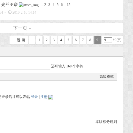
 光丝图谱
...
2
3
4
5
6
..
15
64
•
2016-2-16 14:14
下一页 »
返 回
1
2
3
4
5
6
7
8
9
/ 9 页
还可输入
160
个字符
高级模式
要登录后才可以发帖
登录
|
注册
本版积分规则