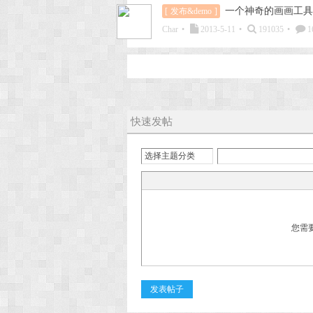
一个神奇的画画工具
[
发布&demo
]
Char
•
2013-5-11
•
191035
•
1
快速发帖
选择主题分类
您需
发表帖子