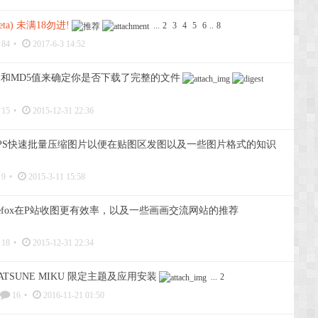
a) 未满18勿进!
...
2
3
4
5
6
..
8
84
•
2017-6-3 14:52
A-1和MD5值来确定你是否下载了完整的文件
15
•
2015-12-31 22:36
使用PS快速批量压缩图片以便在贴图区发图以及一些图片格式的知识
9
•
2015-3-11 15:58
firefox在P站收图更有效率，以及一些画画交流网站的推荐
18
•
2015-12-31 22:34
t.HATSUNE MIKU 限定主题及应用安装
...
2
16
•
2016-11-21 01:50