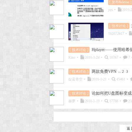
[
发布&demo
]
yzs
•
2016-2
[
技术讨论
]
162672617
•
Hplayer——使用哈
[
技术讨论
]
Kino
•
2016-1-24
•
10787
•
7
两款免费VPN
[
技术讨论
]
...
2
3
靛蓝青空
•
2016-1-21
•
45461
•
论如何把U盘图标变成
[
技术讨论
]
赫萝
•
2016-1-19
•
17788
•
23
返 