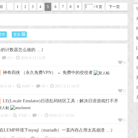
回
1
2
3
4
5
6
7
8
9
/ 9 页
下一页
精华
更多
角的计数器怎么做的
...
2
13
•
2016-8-13 13:59
16
神奇四侠 （永久免费VPN） ← 免费中的佼佼者
16-5-18
•
45467
•
39
•
2017-3-11 14:55
23
LE(Locale Emulator)日语乱码转区工具：解决日语游戏打不开
-4-26
•
37165
•
7
•
2016-12-7 13:24
15
在LEMP环境下mysql（mariadb）一直内存占用太高崩溃
...
2