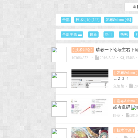
返 
次
全部
技术讨论
[122]
发布&demo
[48]
全部主题
最新
热门
热帖
请教一下论坛主右下
[
技术讨论
]
1036648721
•
2016-5-28
•
15468
•
[
发布&demo
]
...
2
3
4
元
兔姬菌
•
20
[
发布&demo
]
或者乱码
卧室
•
2016
[
技术讨论
]