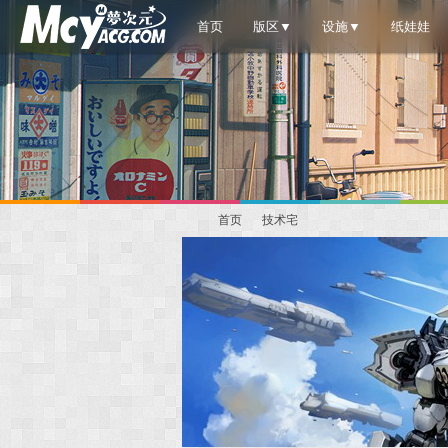
首页
版区▼
设施▼
纸娃娃
首页
技术宅
梦
»
›