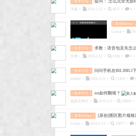
提问： 怎么完全无损
[
技术讨论
]
涔森
•
2016-3-25
•
8837
•
4
•
[
发布&demo
]
Gosick
•
201
求教：语音包丢失怎
[
技术讨论
]
月饼
•
2016-3-12
•
6186
•
6
•
问问手机在BILIBI
[
技术讨论
]
tonilmf
•
2016-3-11
•
11456
•
ios如何翻墙？
[
技术讨论
]
我是大绅士
•
2016-3-9
•
16868
•
[原创]图区图片规
[
发布&demo
]
Lwhite
•
2016-2-11
•
18677
•