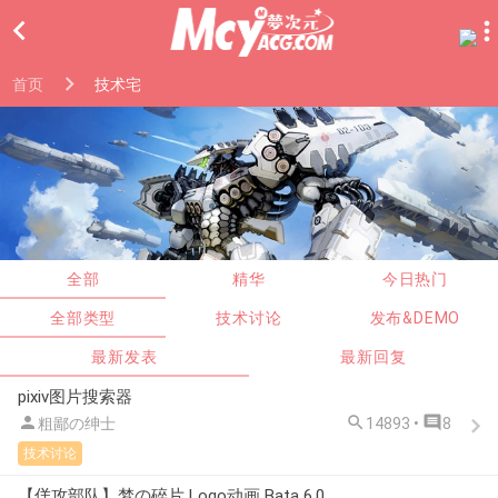

首页
技术宅
全部
精华
今日热门
全部类型
技术讨论
发布&DEMO
最新发表
最新回复
pixiv图片搜索器



粗鄙の绅士
14893 •
8
技术讨论
【佯攻部队】梦の碎片 Logo动画 Bata 6.0