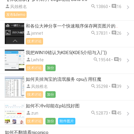



风烛椎名
13860 •
16
发布&demo
和各位大神分享一个快速顺序保存网页图片的方法,希望对各位有所帮助!



jxnnet
37831 •
26
技术讨论
我把WIN10错认为KDE5(KDE5介绍与入门)



Lwhite
19544 •
9
技术讨论
加分
如何关掉淘宝的流氓服务 cpu占用狂魔



风烛椎名
35298 •
39
技术讨论
加分
如何不冲v却能在p站找好图



zun
52873 •
45
技术讨论
加分
附件图片
如何不翻墙看niconico