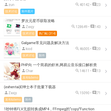



zun
40142 •
23
技术讨论
附件图片
梦次元星币获取攻略



Zaxjy
128649 •
143
技术讨论
热门帖 (314)
Galgame常见问题及解决方法



kiod
46005 •
20
技术讨论
附件
PHP向 一个简易的虾米,网易云音乐接口解析类



Char
14611 •
13
发布&demo
(exhentai)E绅士本子批量下载器



Zaxjy
15090 •
71
发布&demo
附件
1秒钟将FLV无损转换成MP4，FFmpeg的“copy”Function