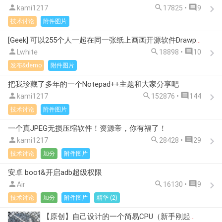



kami1217
17825 •
9
技术讨论
附件图片
[Geek] 可以255个人一起在同一张纸上画画开源软件Drawpile



Lwhite
18898 •
10
发布&demo
附件图片
把我珍藏了多年的一个Notepad++主题和大家分享吧



kami1217
152876 •
144
技术讨论
附件图片
一个真JPEG无损压缩软件！资源帝，你有福了！



kami1217
28428 •
29
技术讨论
加分
附件图片
安卓 boot&开启adb超级权限



Air
16130 •
9
技术讨论
加分
附件图片
精华 (2)
【原创】自己设计的一个简易CPU（新手刚起步），顺带介绍下CPU