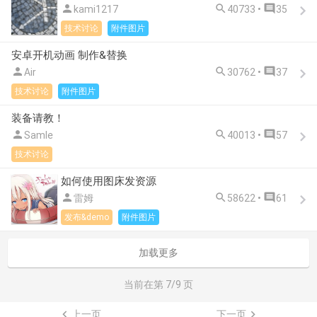



kami1217
40733 •
35
技术讨论
附件图片
安卓开机动画 制作&替换



Air
30762 •
37
技术讨论
附件图片
装备请教！



Samle
40013 •
57
技术讨论
如何使用图床发资源



雷姆
58622 •
61
发布&demo
附件图片
加载更多
当前在第
7
/9 页

上一页
下一页
