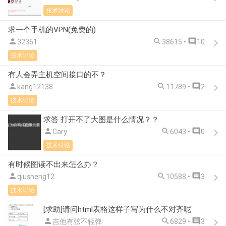
技术讨论
求一个手机的VPN(免费的)



32361
38615 •
10
技术讨论
有人会弄主机空间接口的不？



kang12138
11789 •
2
技术讨论
求答 打开不了大图是什么情况？？



Cary
6043 •
0
技术讨论
有时候图读不出来怎么办？



qiusheng12
10588 •
3
技术讨论
[求助]请问html表格这样子写为什么不对齐呢



吉他有弦不轻弹
6829 •
3