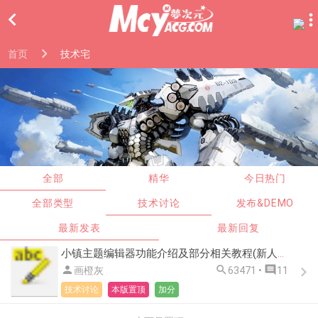

首页
技术宅
全部
精华
今日热门
全部类型
技术讨论
发布&DEMO
最新发表
最新回复
小镇主题编辑器功能介绍及部分相关教程(新人向)



画橙灰
63471 •
11
技术讨论
本版置顶
加分