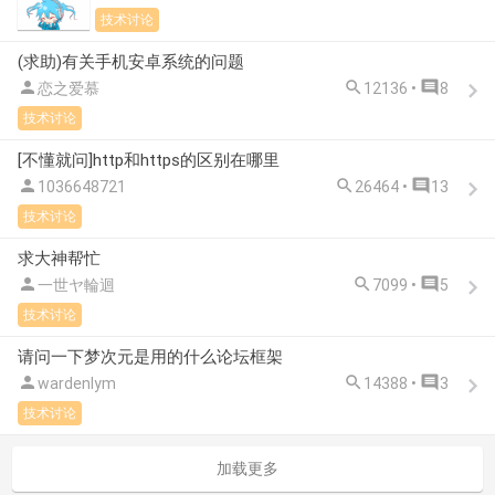
技术讨论
(求助)有关手机安卓系统的问题



恋之爱慕
12136 •
8
技术讨论
[不懂就问]http和https的区别在哪里



1036648721
26464 •
13
技术讨论
求大神帮忙



一世ヤ輪迴
7099 •
5
技术讨论
请问一下梦次元是用的什么论坛框架



wardenlym
14388 •
3
技术讨论
加载更多