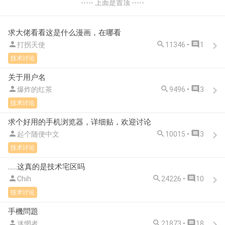
----- 上面是置顶 -----
求大佬看看这是什么漫画，在哪看



打拐天使
11346 •
1
技术讨论
关于用户名



爆炸的红茶
9496 •
3
技术讨论
求个好用的手机浏览器，详细贴，欢迎讨论



起个随便中文
10015 •
3
技术讨论
......这真的是技术宅区吗



Chih
24226 •
10
技术讨论
手機問題



迷惘者
21873 •
18