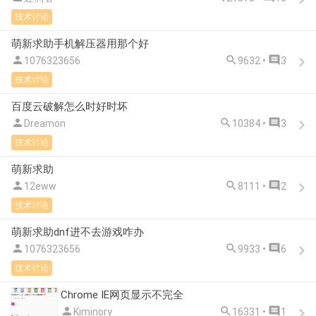
技术讨论
萌新求助手机解压器用那个好



1076323656
9632 •
3
技术讨论
百度云破解怎么时好时坏



Dreamon
10384 •
3
技术讨论
萌新求助



12eww
8111 •
2
技术讨论
萌新求助dnf进不去游戏咋办



1076323656
9933 •
6
技术讨论
Chrome IE网页显示不完全



Kiminory
16331 •
1