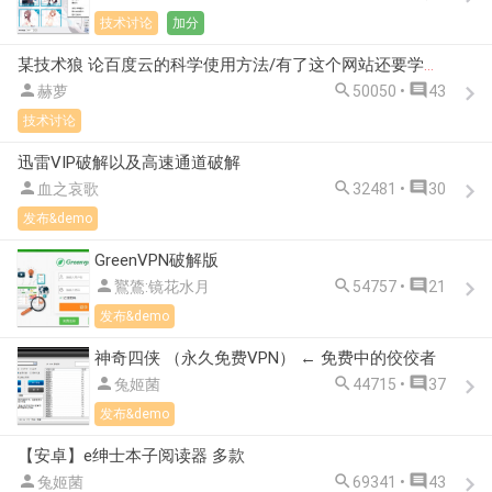
技术讨论
加分
某技术狼 论百度云的科学使用方法/有了这个网站还要学什么编程【附赠内容】



赫萝
50050 •
43
技术讨论
迅雷VIP破解以及高速通道破解



血之哀歌
32481 •
30
发布&demo
GreenVPN破解版



鸑鷟:镜花水月
54757 •
21
发布&demo
神奇四侠 （永久免费VPN） ← 免费中的佼佼者



兔姬菌
44715 •
37
发布&demo
【安卓】e绅士本子阅读器 多款



兔姬菌
69341 •
43