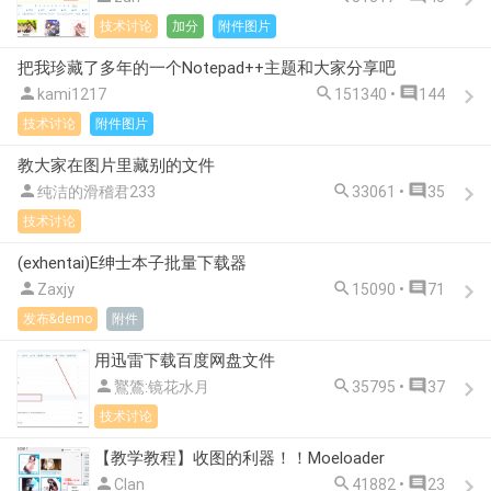
技术讨论
加分
附件图片
把我珍藏了多年的一个Notepad++主题和大家分享吧



kami1217
151340 •
144
技术讨论
附件图片
教大家在图片里藏别的文件



纯洁的滑稽君233
33061 •
35
技术讨论
(exhentai)E绅士本子批量下载器



Zaxjy
15090 •
71
发布&demo
附件
用迅雷下载百度网盘文件



鸑鷟:镜花水月
35795 •
37
技术讨论
【教学教程】收图的利器！！Moeloader



Clan
41882 •
23