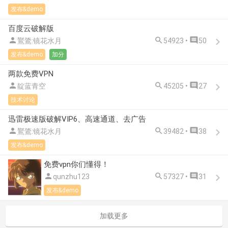
发布&demo
百度云破解版



鸑鷟:镜花水月
54923 •
50
发布&demo
加分
两款免费VPN



靛蓝青空
45205 •
27
技术讨论
迅雷极速版破解VIP6、高速通道、去广告



鸑鷟:镜花水月
39482 •
38
发布&demo
免费vpn你们懂得！



qunzhu123
57327 •
31
发布&demo
加载更多