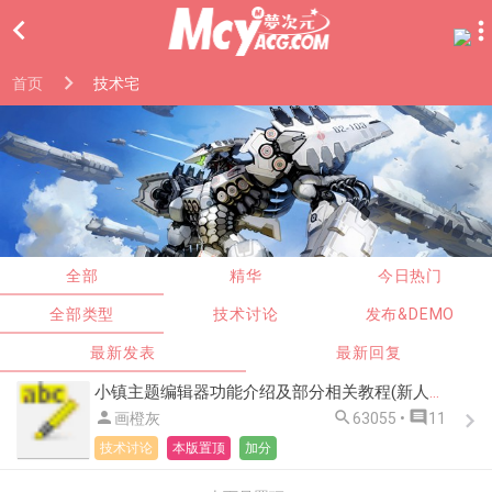

首页
技术宅
全部
精华
今日热门
全部类型
技术讨论
发布&DEMO
最新发表
最新回复
小镇主题编辑器功能介绍及部分相关教程(新人向)



画橙灰
63055 •
11
技术讨论
本版置顶
加分