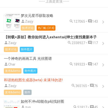
----- 上面是置顶 -----
梦次元星币获取攻略



Zaxjy
127065 •
143
技术讨论
热门帖 (314)
【转载+原创】教你如何进入exhentai(绅士)查找最新本子



Zaxjy
2338927 •
117
技术讨论
附件图片
一个神奇的画画工具 光丝图谱



Char
189323 •
147
发布&demo
附件图片
和谐抱枕图生成器(beta) 未满18勿进!



Zaxjy
365165 •
76
发布&demo
附件
如何不冲v却能在p站找好图



zun
51817 •
45